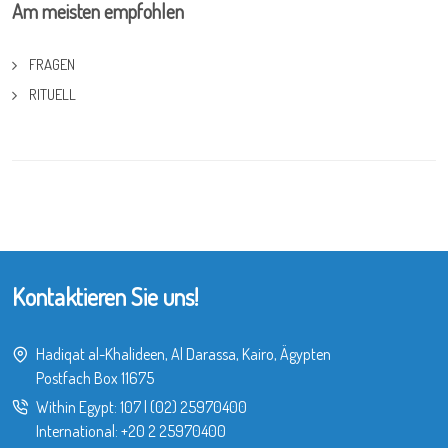
Am meisten empfohlen
FRAGEN
RITUELL
Kontaktieren Sie uns!
Hadiqat al-Khalideen, Al Darassa, Kairo, Ägypten
Postfach Box 11675
Within Egypt:
107
|
(02) 25970400
International:
+20 2 25970400