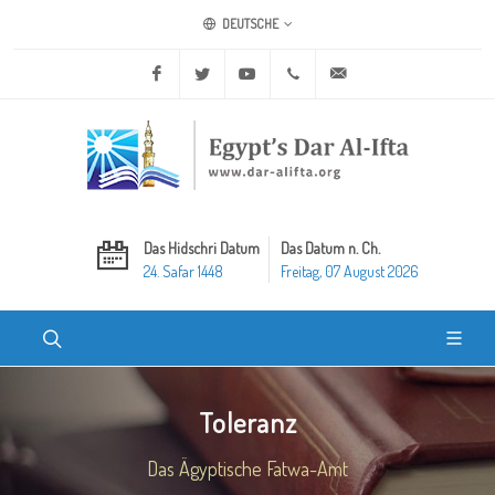
DEUTSCHE
Facebook
Twitter
Youtube
+20 2 25970400
ask@dar-alifta.org
Das Hidschri Datum
Das Datum n. Ch.
24. Safar 1448
Freitag, 07 August 2026
Toleranz
Das Ägyptische Fatwa-Amt