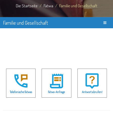
Die Startseite
Fatwa
Familie und Gesellschaft
Familie und Gesellschaft
Telefonische Fatwas
Fatwa-Anfrage
Antwort abrufen!