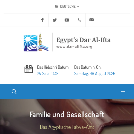
DEUTSCHE
Facebook
Twitter
Youtube
+20 2 25970400
ask@dar-alifta.org
Das Hidschri Datum
Das Datum n. Ch.
25. Safar 1448
Samstag, 08 August 2026
Familie und Gesellschaft
Das Ägyptische Fatwa-Amt