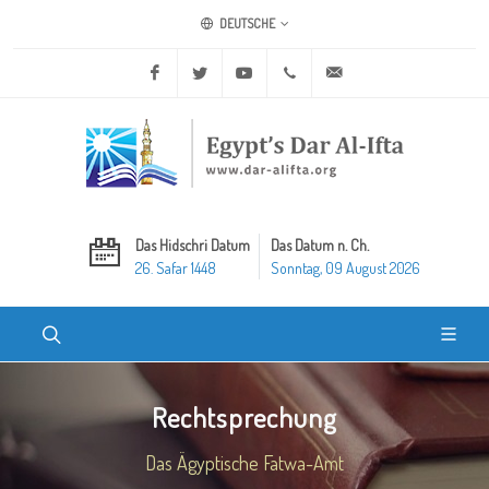
DEUTSCHE
Facebook
Twitter
Youtube
+20 2 25970400
ask@dar-alifta.org
Das Hidschri Datum
Das Datum n. Ch.
26. Safar 1448
Sonntag, 09 August 2026
Rechtsprechung
Das Ägyptische Fatwa-Amt