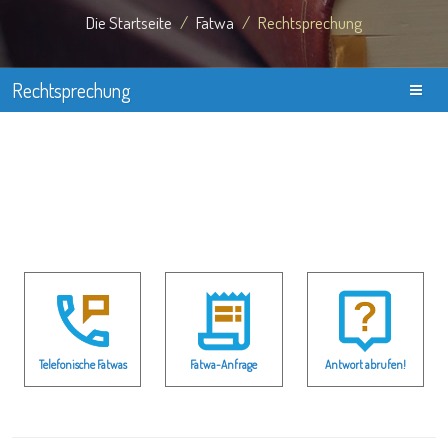
Die Startseite
Fatwa
Rechtsprechung
Rechtsprechung
Telefonische Fatwas
Fatwa-Anfrage
Antwort abrufen!