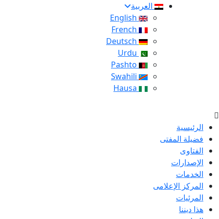
العربية
English
French
Deutsch
Urdu
Pashto
Swahili
Hausa
الرئيسية
فضيلة المفتى
الفتاوى
الإصدارات
الخدمات
المركز الإعلامى
المرئيات
هذا ديننا