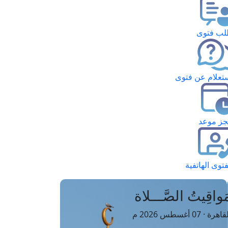
ب فتوى
تعلام عن فتوى
ز موعد
فتوى الهاتفية
َواقِيتُ الصَّـــلاة
اهرة · 07 أغسطس 2026 م