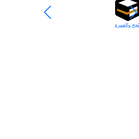
لحج والعمرة
رمضان