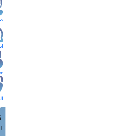
طل
اس
حج
ال
م
الق