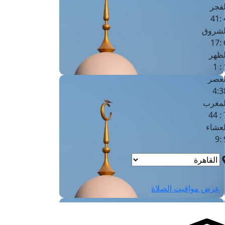
لفجر
4
لشروق
6
لظهر
1
لعصر
4:3
لمغرب
7 
لعشاء
9
عرض مواقيت الصلاة