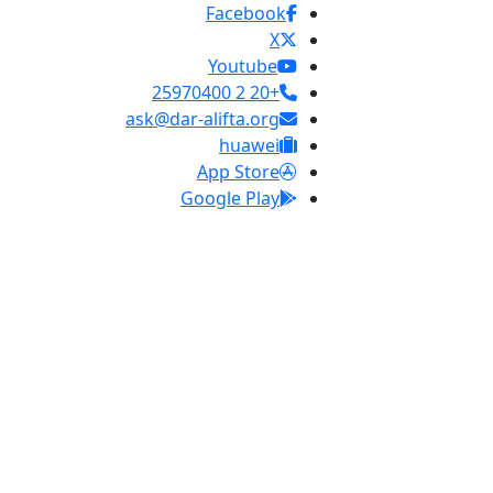
Facebook
X
Youtube
+20 2 25970400
ask@dar-alifta.org
huawei
App Store
Google Play