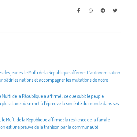
des jeunes, le Mufti de la République affirme : L’autonomisation
pour bâtir les nations et accompagner les mutations de notre
e Mufti de la République a affirmé : ce que subit le peuple
a plus claire où se met à l’épreuve la sincérité du monde dans ses
le Mufti de la République affirme : la résilience de la famille
tion est une preuve de la trahison par la communauté