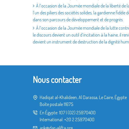
À l’occasion de la Journée mondiale de la liberté de la
l’un des piliers des sociétés solides, la gardienne fidèle 
dans son parcours de développement et de progrès.
À l’occasion de la Journée mondiale de la lutte contre
le discours devient un outil d’incitation à la haine, il r
devient un instrument de destruction de la dignité hum
Nous contacter
Hadiqat al-Khalideen, Al Darassa, Le Caire, Égypte
Boîte postale 11675
En Égypte:
107
|
(02) 25970400
International:
+20 2 25970400
ask@dar-alifta.org