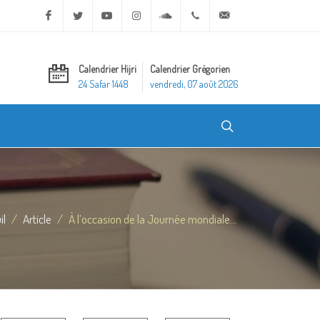
Facebook
Twitter
Youtube
Instagram
Soundcloud
+20 2 25970400
ask@dar-alifta.org
Calendrier Hijri
Calendrier Grégorien
24 Safar 1448
vendredi, 07 août 2026
il
Article
À l’occasion de la Journée mondiale...