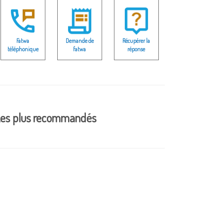
Fatwa
Demande de
Récupérer la
téléphonique
fatwa
réponse
es plus recommandés