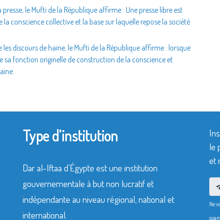
 presse, le Mufti de la République affirme : Une presse libre est
de la conscience collective et la base sur laquelle repose la société
 les discours de haine, le Mufti de la République affirme : lorsque
enie sa fonction originelle de construction de la conscience et
aine.
Type d’institution
Ins
le 
et 
Dar al-Iftaa d’Égypte est une institution
gouvernementale à but non lucratif et
indépendante au niveau régional, national et
Ne v
international.
spam