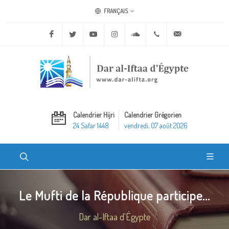
FRANÇAIS
Facebook
Twitter
Youtube
Instagram
Soundcloud
+20 2 25970400
ask@dar-alifta.o
Calendrier Hijri
Calendrier Grégorien
24 Safar 1448
vendredi, 07 août 2026
Le Mufti de la République participe...
Dar al-Iftaa d'Égypte