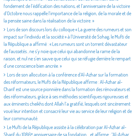
fondement de l’édification des nations, et l’anniversaire de la victoire
d’Octobre nous rappelle l’importance de la religion, de la morale et de
la pensée saine dans la réalisation de la victoire. »
Lors de son discours lors du colloque « La guerre des rumeurs et son
impact sur l'individu et la société » à l'Université de Sohag, le Mufti de
la République a affirmé : « Les rumeurs sont un torrent dévastateur
de faussetés ; ne s'y noie que celui qui abandonne la rame de la
raison, et nul ne s'en sauve que celui qui se réfugie derrière le rempart
d'une conscience bien ancrée. »
Lors de son allocution à la conférence d’Al-Azhar sur la formation
des réformateurs, le Mufti de la République affirme : Al-Azhar al-
Charif est une source pionnière dans la formation des rénovateurs et
des réformateurs, grâce à ses méthodes scientifiques rigoureuses et
aux éminents cheikhs dont Allah l’a gratifié, lesquels ont sincèrement
voué leur intention et consacré leur vie au service de leur religion et de
leur communauté.
Le Mufti de la République assiste à la célébration par Al-Azhar al-
Sharif du 1086ᵉ anniversaire de sa fondation… et affirme : “Al-Azhar