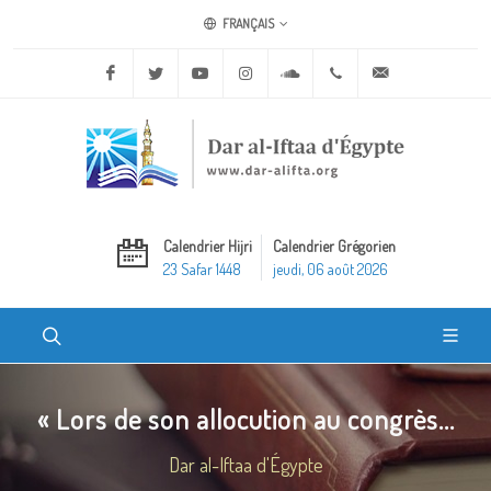
FRANÇAIS
Facebook
Twitter
Youtube
Instagram
Soundcloud
+20 2 25970400
ask@dar-alifta.o
Calendrier Hijri
Calendrier Grégorien
23 Safar 1448
jeudi, 06 août 2026
« Lors de son allocution au congrès...
Dar al-Iftaa d'Égypte