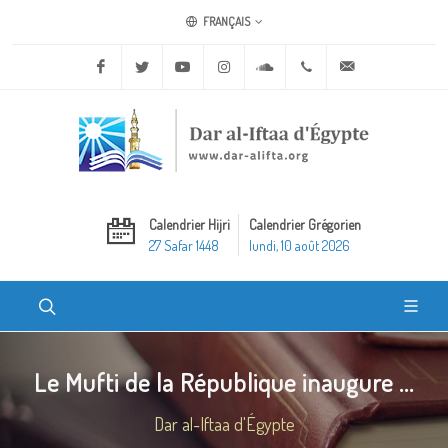
FRANÇAIS
Facebook
Twitter
Youtube
Instagram
Soundcloud
+20 2 25970400
ask@dar-alifta.o
Calendrier Hijri
Calendrier Grégorien
27 Safar 1448
lundi, 10 août 2026
Le Mufti de la République inaugure ...
Dar al-Iftaa d'Égypte