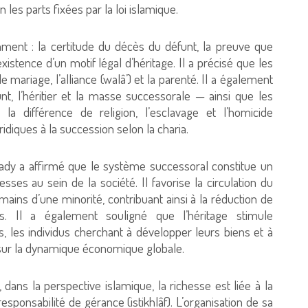
n les parts fixées par la loi islamique.
tamment : la certitude du décès du défunt, la preuve que
existence d’un motif légal d’héritage. Il a précisé que les
e mariage, l’alliance (walâ’) et la parenté. Il a également
nt, l’héritier et la masse successorale — ainsi que les
la différence de religion, l’esclavage et l’homicide
diques à la succession selon la charia.
dy a affirmé que le système successoral constitue un
ses au sein de la société. Il favorise la circulation du
ains d’une minorité, contribuant ainsi à la réduction de
s. Il a également souligné que l’héritage stimule
, les individus cherchant à développer leurs biens et à
if sur la dynamique économique globale.
dans la perspective islamique, la richesse est liée à la
 responsabilité de gérance (istikhlâf). L’organisation de sa