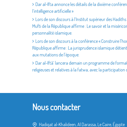
Dar al-Ifta annonce les détails de la dixième conférence
l’intelligence artificielle »
Lors de son discours à l’Institut supérieur des Hadith
Mufti de la République affirme : Le savoir et la miséric
personnalité islamique.
Lors de son discours à la conférence « Construire l'h
République affirme : La jurisprudence islamique détient
aux mutations de l'époque.
Dar al-Iftâ’ lancera demain un programme de formatio
religieuses et relatives à la fatwa, avec la participatio
Nous contacter
Hadiqat al-Khalideen, Al Darassa, Le Caire, Égypte