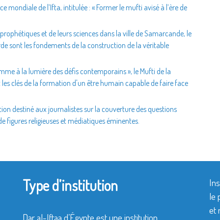
 mondiale de l’Ifta, intitulée : « Former le mufti avisé à l’ère de
s prophétiques et de leurs sciences dans la ville de Samarcande, le
orde sont les fondements de la construction de la véritable
omme à la lumière des défis contemporains », le Mufti de la
 les clés de la formation d'un être humain capable de faire face
n destiné aux journalistes sur la couverture des questions
n de figures religieuses et médiatiques éminentes.
Type d’institution
Ins
le 
et 
Dar al-Iftaa d’Égypte est une institution