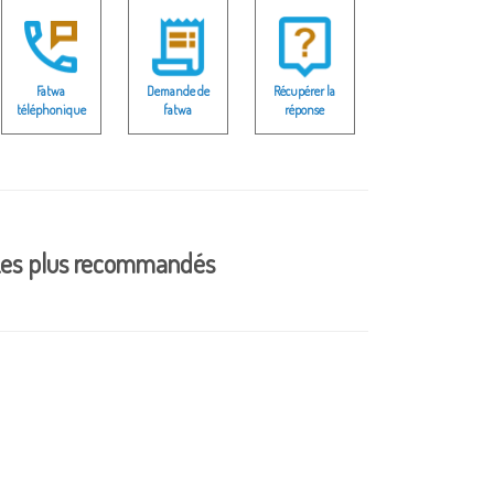
Fatwa
Demande de
Récupérer la
téléphonique
fatwa
réponse
es plus recommandés