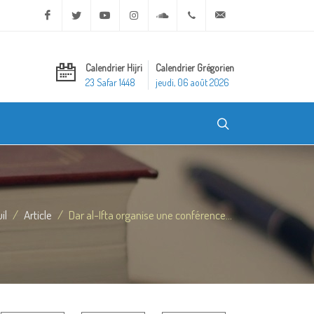
Facebook
Twitter
Youtube
Instagram
Soundcloud
+20 2 25970400
ask@dar-alifta.org
Calendrier Hijri
Calendrier Grégorien
23 Safar 1448
jeudi, 06 août 2026
il
Article
Dar al-Ifta organise une conférence...