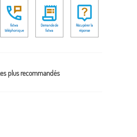
Fatwa
Demande de
Récupérer la
téléphonique
fatwa
réponse
es plus recommandés