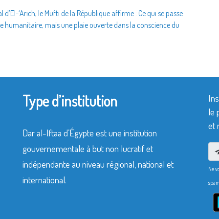
l d’El-‘Arich, le Mufti de la République affirme : Ce qui se passe
e humanitaire, mais une plaie ouverte dans la conscience du
Type d’institution
Ins
le 
et 
Dar al-Iftaa d’Égypte est une institution
gouvernementale à but non lucratif et
indépendante au niveau régional, national et
Ne v
international.
spam