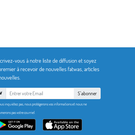
crivez-vous à notre liste de diffusion et soyez
premier à recevoir de nouvelles fatwas, articles
nouvelles.
S'abonner
ous inquiétez pas, nous protégerons vos informations et nous ne
merons pas votre courriel.