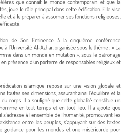
ccélérés que connaît le monde contemporain, et que la
és, joue le rôle principal dans cette édification. Elle vise
le et à le préparer à assumer ses fonctions religieuses,
fficacité.
cution de Son Éminence à la cinquième conférence
ue à l’Université Al-Azhar, organisée sous le thème : « La
l’homme dans un monde en mutation », sous le patronage
en présence d’un parterre de responsables religieux et
rédication islamique repose sur une vision globale et
ns toutes ses dimensions, assurant ainsi l’équilibre et la
s du corps. Il a souligné que cette globalité constitue un
’homme en tout temps et en tout lieu. Il a ajouté que
u’il s’adresse à l’ensemble de l’humanité, promouvant les
existence entre les peuples, s’appuyant sur des textes
e guidance pour les mondes et une miséricorde pour