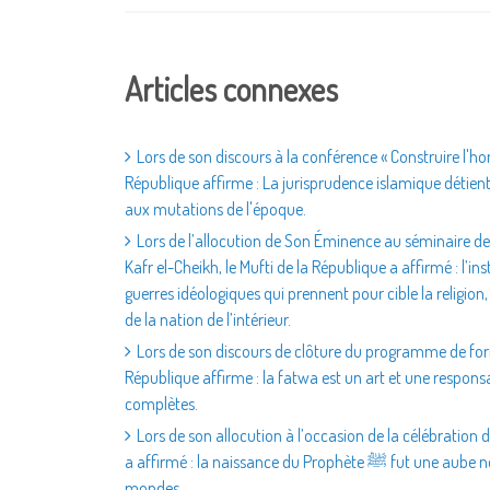
Articles connexes
Lors de son discours à la conférence « Construire l'h
République affirme : La jurisprudence islamique détient
aux mutations de l'époque.
Lors de l’allocution de Son Éminence au séminaire de
Kafr el-Cheikh, le Mufti de la République a affirmé : l’in
guerres idéologiques qui prennent pour cible la religion,
de la nation de l’intérieur.
Lors de son discours de clôture du programme de form
République affirme : la fatwa est un art et une respons
complètes.
Lors de son allocution à l’occasion de la célébration 
a affirmé : la naissance du Prophète ﷺ fut une aube nouvelle pour l’humanité et un message de miséricorde pour les
mondes.