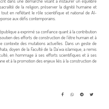
scrit dans une démarche visant à instaurer un équilibre
 sacralité de la religion, préserver la dignité humaine et
out en reflétant le rôle scientifique et national de Al-
 réponse aux défis contemporains.
 République a exprimé sa confiance quant à la contribution
utien des efforts de construction de l’être humain et à
s le contexte des mutations actuelles. Dans un geste de
ata, doyen de la Faculté de la Da‘wa islamique, a remis
aculté, en hommage à ses efforts scientifiques et à ses
ane et à la promotion des enjeux liés à la construction de