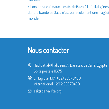
Lors de sa visite aux blessés de Gaza à l’hôpital généra
dans la bande de Gaza n’est pas seulement une tragédi
monde.
Nous contacter
Hadiqat al-Khalideen, Al Darassa, Le Caire, Égypte
Boîte postale 11675
En Égypte:
107
|
(02) 25970400
International:
+20 2 25970400
ask@dar-alifta.org