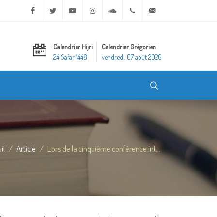
Facebook
Twitter
Youtube
Instagram
Soundcloud
+20 2 25970400
ask@dar-alifta.org
Calendrier Hijri
Calendrier Grégorien
24 Safar 1448
vendredi, 07 août 2026
il
Article
Lors de la cinquième conférence int...