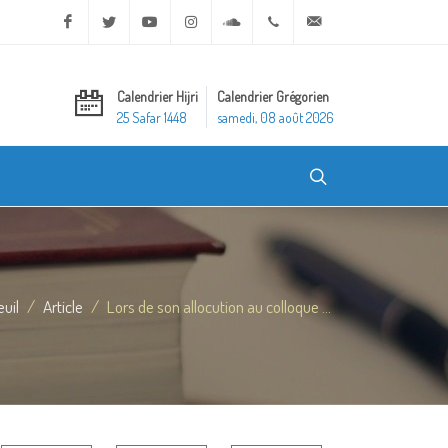
Facebook
Twitter
Youtube
Instagram
Soundcloud
+20 2 25970400
ask@dar-alifta.org
Calendrier Hijri
Calendrier Grégorien
25 Safar 1448
samedi, 08 août 2026
uil
Article
Lors de son allocution au colloque ...