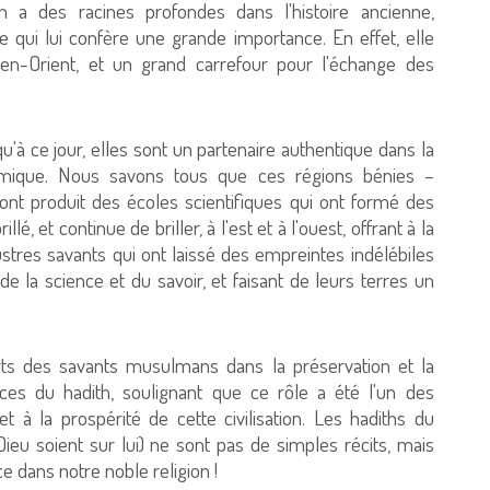
n a des racines profondes dans l'histoire ancienne,
e qui lui confère une grande importance. En effet, elle
yen-Orient, et un grand carrefour pour l'échange des
u'à ce jour, elles sont un partenaire authentique dans la
 islamique. Nous savons tous que ces régions bénies –
nt produit des écoles scientifiques qui ont formé des
é, et continue de briller, à l'est et à l'ouest, offrant à la
llustres savants qui ont laissé des empreintes indélébiles
l de la science et du savoir, et faisant de leurs terres un
rts des savants musulmans dans la préservation et la
nces du hadith, soulignant que ce rôle a été l'un des
et à la prospérité de cette civilisation. Les hadiths du
ieu soient sur lui) ne sont pas de simples récits, mais
e dans notre noble religion !