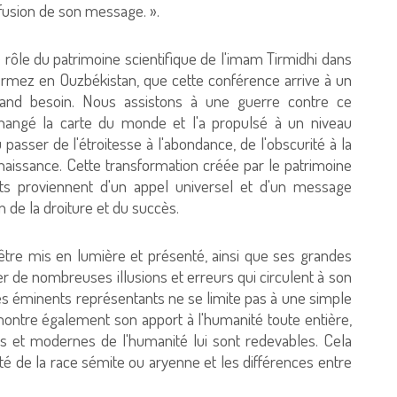
ffusion de son message. ».
Le rôle du patrimoine scientifique de l'imam Tirmidhi dans
e Termez en Ouzbékistan, que cette conférence arrive à un
and besoin. Nous assistons à une guerre contre ce
a changé la carte du monde et l'a propulsé à un niveau
 passer de l'étroitesse à l'abondance, de l'obscurité à la
nnaissance. Cette transformation créée par le patrimoine
ts proviennent d'un appel universel et d'un message
n de la droiture et du succès.
 être mis en lumière et présenté, ainsi que ses grandes
r de nombreuses illusions et erreurs qui circulent à son
ses éminents représentants ne se limite pas à une simple
montre également son apport à l'humanité toute entière,
s et modernes de l'humanité lui sont redevables. Cela
ité de la race sémite ou aryenne et les différences entre