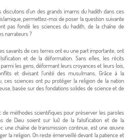
us discutons d'un des grands imams du hadith dans ces
on islamique, permettez-moi de poser la question suivante
ient pas fondé les sciences du hadith, de la chaîne de
es narrateurs ?
 les savants de ces terres ont eu une part importante, ont
sification et de la déformation. Sans elles, les récits
armi les gens, déformant leurs croyances et leurs lois,
nflits et divisant l'unité des musulmans. Grâce à la
u, ces sciences ont pu protéger la religion de la nation
ueuse, basée sur des fondations solides de science et de
et de méthodes scientifiques pour préserver les paroles
 de Dieu soient sur lui) de la falsification et de la
ec une chaîne de transmission continue, est une œuvre
 la religion. On reste émerveillé devant la patience et