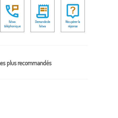
Fatwa
Demande de
Récupérer la
téléphonique
fatwa
réponse
es plus recommandés