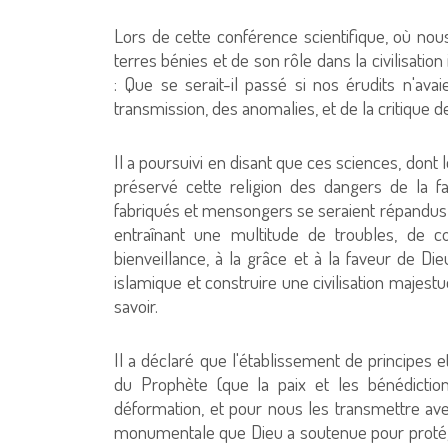
Lors de cette conférence scientifique, où no
terres bénies et de son rôle dans la civilisati
: Que se serait-il passé si nos érudits n'ava
transmission, des anomalies, et de la critique d
Il a poursuivi en disant que ces sciences, dont
préservé cette religion des dangers de la fal
fabriqués et mensongers se seraient répandus p
entraînant une multitude de troubles, de co
bienveillance, à la grâce et à la faveur de Die
islamique et construire une civilisation majest
savoir.
Il a déclaré que l'établissement de principes 
du Prophète (que la paix et les bénédictions
déformation, et pour nous les transmettre av
monumentale que Dieu a soutenue pour protéger