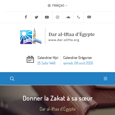
FRANÇAIS
Facebook
Twitter
Youtube
Instagram
Soundcloud
+20 2 25970400
ask@dar-alifta.o
Calendrier Hijri
Calendrier Grégorien
25 Safar 1448
samedi, 08 août 2026
Donner la Zakat à sa sœur
Dar al-Iftaa d'Égypte