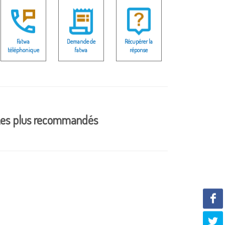
Fatwa
Demande de
Récupérer la
téléphonique
fatwa
réponse
es plus recommandés