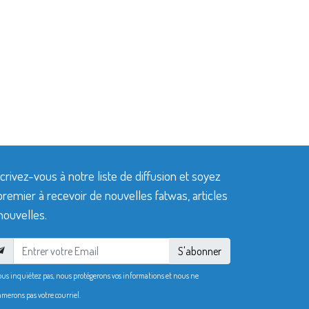
crivez-vous à notre liste de diffusion et soyez
premier à recevoir de nouvelles fatwas, articles
nouvelles.
S'abonner
ous inquiétez pas, nous protégerons vos informations et nous ne
merons pas votre courriel.