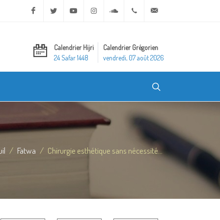
Facebook
Twitter
Youtube
Instagram
Soundcloud
+20 2 25970400
ask@dar-alifta.org
Calendrier Hijri
Calendrier Grégorien
24 Safar 1448
vendredi, 07 août 2026
il
Fatwa
Chirurgie esthétique sans nécessité...