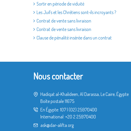
Sortir en période de viduité
Les Juifs et les Chrétiens sont-ils incroyants ?
Contrat de vente sans livraison
Contrat de vente sans livraison
Clause de pénalité insérée dans un contrat
Nous contacter
Hadiqat al-Khalideen, Al Darassa, Le Caire, Égypte
Boîte postale 11675
En Égypte:
107
|
(02) 25970400
International:
+20 2 25970400
ask@dar-alifta.org