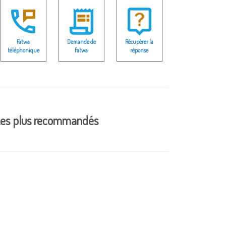
Fatwa
Demande de
Récupérer la
téléphonique
fatwa
réponse
es plus recommandés