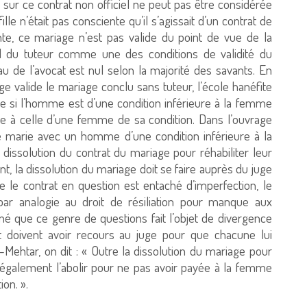
le sur ce contrat non officiel ne peut pas être considérée
 n’était pas consciente qu’il s’agissait d’un contrat de
nte, ce mariage n’est pas valide du point de vue de la
rd du tuteur comme une des conditions de validité du
au de l’avocat est nul selon la majorité des savants. En
e valide le mariage conclu sans tuteur, l’école hanéfite
age si l’homme est d’une condition inférieure à la femme
e à celle d’une femme de sa condition. Dans l’ouvrage
se marie avec un homme d’une condition inférieure à la
 dissolution du contrat du mariage pour réhabiliter leur
, la dissolution du mariage doit se faire auprès du juge
 le contrat en question est entaché d’imperfection, le
par analogie au droit de résiliation pour manque aux
nné que ce genre de questions fait l’objet de divergence
it doivent avoir recours au juge pour que chacune lui
Mehtar, on dit : « Outre la dissolution du mariage pour
t également l’abolir pour ne pas avoir payée à la femme
on. ».