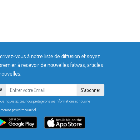
crivez-vous à notre liste de diffusion et soyez
premier à recevoir de nouvelles fatwas, articles
nouvelles.
S'abonner
ous inquiétez pas, nous protégerons vos informations et nous ne
merons pas votre courriel.