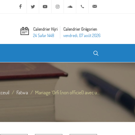
Facebook
Twitter
Youtube
Instagram
Soundcloud
+20 2 25970400
ask@dar-alifta.org
Calendrier Hijri
Calendrier Grégorien
24 Safar 1448
vendredi, 07 août 2026
ceuil
Fatwa
Mariage ‘Orfi (non officiel) avec u...