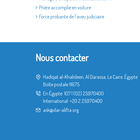
Prière accomplie en voiture
Force probante de l'aveu judiciaire
Nous contacter
Hadiqat al-Khalideen, Al Darassa, Le Caire, Égypte
Boîte postale 11675
En Égypte:
107
|
(02) 25970400
International:
+20 2 25970400
ask@dar-alifta.org