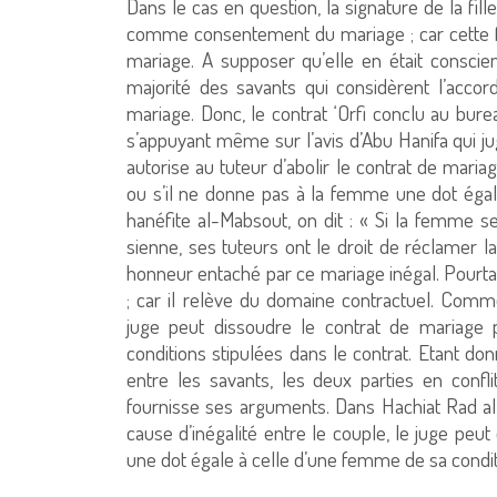
Dans le cas en question, la signature de la fil
comme consentement du mariage ; car cette fille
mariage. A supposer qu’elle en était conscie
majorité des savants qui considèrent l’acco
mariage. Donc, le contrat ‘Orfi conclu au bure
s’appuyant même sur l’avis d’Abu Hanifa qui jug
autorise au tuteur d’abolir le contrat de mari
ou s’il ne donne pas à la femme une dot égal
hanéfite al-Mabsout, on dit : « Si la femme 
sienne, ses tuteurs ont le droit de réclamer la
honneur entaché par ce mariage inégal. Pourtant
; car il relève du domaine contractuel. Comme
juge peut dissoudre le contrat de mariage 
conditions stipulées dans le contrat. Etant do
entre les savants, les deux parties en confl
fournisse ses arguments. Dans Hachiat Rad al-
cause d’inégalité entre le couple, le juge peu
une dot égale à celle d’une femme de sa conditi