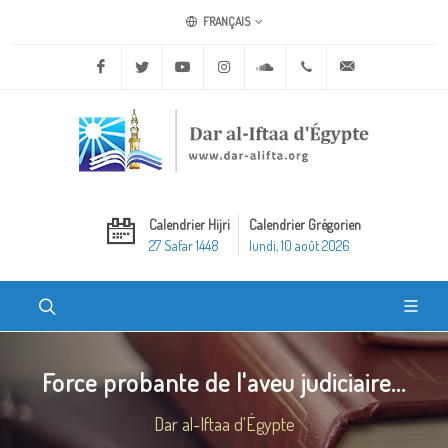
FRANÇAIS
Facebook
Twitter
Youtube
Instagram
Soundcloud
+20 2 25970400
ask@dar-alifta.o
Calendrier Hijri
Calendrier Grégorien
27 Safar 1448
lundi, 10 août 2026
Force probante de l'aveu judiciaire...
Dar al-Iftaa d'Égypte