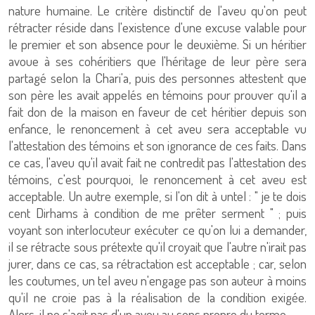
nature humaine. Le critère distinctif de l'aveu qu'on peut
rétracter réside dans l'existence d'une excuse valable pour
le premier et son absence pour le deuxième. Si un héritier
avoue à ses cohéritiers que l'héritage de leur père sera
partagé selon la Chari'a, puis des personnes attestent que
son père les avait appelés en témoins pour prouver qu'il a
fait don de la maison en faveur de cet héritier depuis son
enfance, le renoncement à cet aveu sera acceptable vu
l'attestation des témoins et son ignorance de ces faits. Dans
ce cas, l'aveu qu'il avait fait ne contredit pas l'attestation des
témoins, c'est pourquoi, le renoncement à cet aveu est
acceptable. Un autre exemple, si l'on dit à untel : " je te dois
cent Dirhams à condition de me prêter serment " ; puis
voyant son interlocuteur exécuter ce qu'on lui a demander,
il se rétracte sous prétexte qu'il croyait que l'autre n'irait pas
jurer, dans ce cas, sa rétractation est acceptable ; car, selon
les coutumes, un tel aveu n'engage pas son auteur à moins
qu'il ne croie pas à la réalisation de la condition exigée.
Alors, il ne s'agit pas d'un aveu au sens propre du terme.