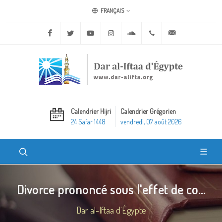
FRANÇAIS
Facebook
Twitter
Youtube
Instagram
Soundcloud
+20 2 25970400
ask@dar-alifta.o
Calendrier Hijri
Calendrier Grégorien
24 Safar 1448
vendredi, 07 août 2026
Divorce prononcé sous l'effet de co...
Dar al-Iftaa d'Égypte