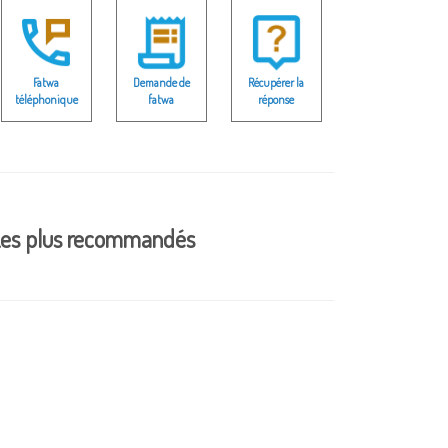
Fatwa
Demande de
Récupérer la
téléphonique
fatwa
réponse
es plus recommandés