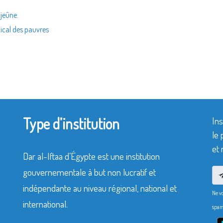
 jeûne.
dical des pauvres
Type d’institution
Ins
le 
et 
Dar al-Iftaa d’Égypte est une institution
gouvernementale à but non lucratif et
indépendante au niveau régional, national et
Ne v
international.
spam