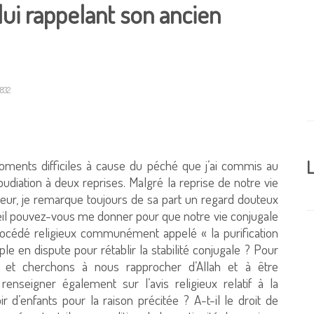
ui rappelant son ancien
832
ments difficiles à cause du péché que j’ai commis au
L
pudiation à deux reprises. Malgré la reprise de notre vie
eur, je remarque toujours de sa part un regard douteux
eil pouvez-vous me donner pour que notre vie conjugale
procédé religieux communément appelé « la purification
e en dispute pour rétablir la stabilité conjugale ? Pour
 et cherchons à nous rapprocher d’Allah et à être
enseigner également sur l’avis religieux relatif à la
d’enfants pour la raison précitée ? A-t-il le droit de