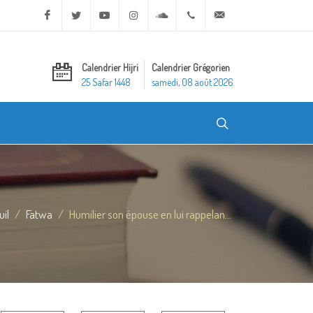
Facebook
Twitter
Youtube
Instagram
Soundcloud
+20 2 25970400
ask@dar-alifta.org
Calendrier Hijri
Calendrier Grégorien
25 Safar 1448
samedi, 08 août 2026
uil
Fatwa
Humilier son épouse en lui rappelan...