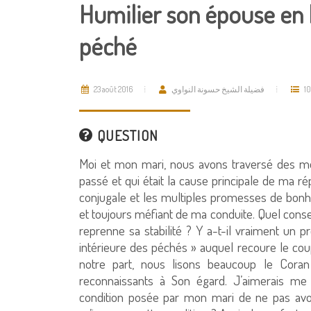
Humilier son épouse en l
péché
23 août 2016
فضيلة الشيخ حسونة النواوي
10
QUESTION
Moi et mon mari, nous avons traversé des mo
passé et qui était la cause principale de ma ré
conjugale et les multiples promesses de bonh
et toujours méfiant de ma conduite. Quel cons
reprenne sa stabilité ? Y a-t-il vraiment un 
intérieure des péchés » auquel recoure le coupl
notre part, nous lisons beaucoup le Coran
reconnaissants à Son égard. J’aimerais me r
condition posée par mon mari de ne pas avoir 