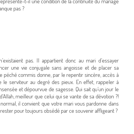
eprésente-t-il une condition de la continuité du mariage
manque pas ?
’existaient pas. Il appartient donc au mari d’essayer
ncer une vie conjugale sans angoisse et de placer sa
 le péché commis donne, par le repentir sincère, accès à
 le serviteur au degré des pieux. En effet, rappeler à
nsensée et dépourvue de sagesse. Qui sait qu’un jour le
Allah, meilleur que celui qui se vante de sa dévotion ?!
 normal, il convient que votre mari vous pardonne dans
e rester pour toujours obsédé par ce souvenir affligeant ?