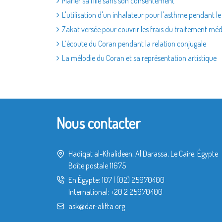
Marier sa fille sans son consentement
L'utilisation d'un inhalateur pour l'asthme pendant le
Zakat versée pour couvrir les frais du traitement mé
L’écoute du Coran pendant la relation conjugale
La mélodie du Coran et sa représentation artistique
Nous contacter
Hadiqat al-Khalideen, Al Darassa, Le Caire, Égypte
Boîte postale 11675
En Égypte:
107
|
(02) 25970400
International:
+20 2 25970400
ask@dar-alifta.org