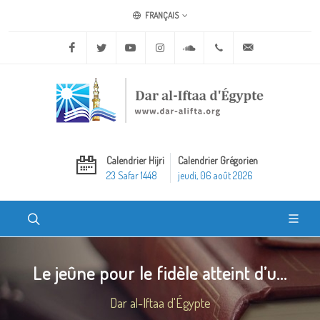
FRANÇAIS
Facebook
Twitter
Youtube
Instagram
Soundcloud
+20 2 25970400
ask@dar-alifta.o
Calendrier Hijri
Calendrier Grégorien
23 Safar 1448
jeudi, 06 août 2026
Le jeûne pour le fidèle atteint d’u...
Dar al-Iftaa d'Égypte