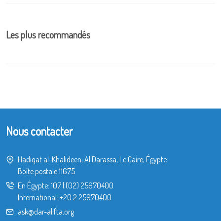
Les plus recommandés
Nous contacter
Hadiqat al-Khalideen, Al Darassa, Le Caire, Égypte
Boîte postale 11675
En Égypte:
107
|
(02) 25970400
International:
+20 2 25970400
ask@dar-alifta.org