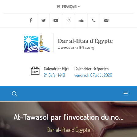
FRANÇAIS
Facebook
Twitter
Youtube
Instagram
Soundcloud
+20 2 25970400
ask@dar-alifta.o
Calendrier Hijri
Calendrier Grégorien
24 Safar 1448
vendredi, 07 août 2026
At-Tawasol par l'invocation du no...
Dar al-Iftaa d'Égypte