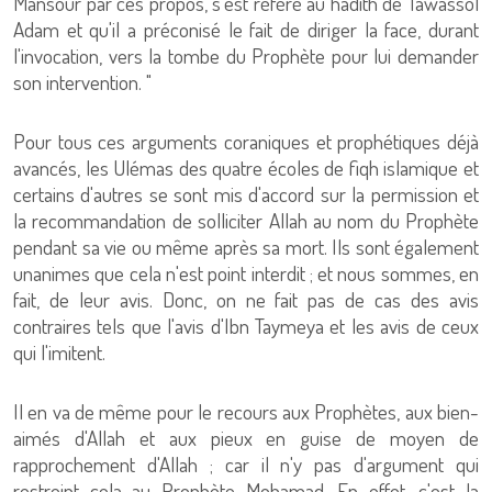
Mansour par ces propos, s'est référé au hadith de Tawassol
Adam et qu'il a préconisé le fait de diriger la face, durant
l'invocation, vers la tombe du Prophète pour lui demander
son intervention. "
Pour tous ces arguments coraniques et prophétiques déjà
avancés, les Ulémas des quatre écoles de fiqh islamique et
certains d'autres se sont mis d'accord sur la permission et
la recommandation de solliciter Allah au nom du Prophète
pendant sa vie ou même après sa mort. Ils sont également
unanimes que cela n'est point interdit ; et nous sommes, en
fait, de leur avis. Donc, on ne fait pas de cas des avis
contraires tels que l'avis d'Ibn Taymeya et les avis de ceux
qui l'imitent.
Il en va de même pour le recours aux Prophètes, aux bien-
aimés d'Allah et aux pieux en guise de moyen de
rapprochement d'Allah ; car il n'y pas d'argument qui
restreint cela au Prophète Mohamad. En effet, c'est la