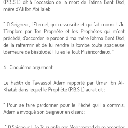
(P.B..S.L) dit à l'occasion de la mort de Fatima Bent Osd,
mère d'Ali Ibn Abi Taleb :
" O Seigneur, l'Eternel, qui ressuscite et qui fait mourir ! Je
T'implore par Ton Prophète et les Prophètes qui m'ont
précédé, d'accorder le pardon à ma mère Fatima Bent Osd,
de la raffermir et de lui rendre la tombe toute spacieuse
(demeure de béatitude) ! Tu es le Tout Miséricordieux. "
4- Cinquième argument :
Le hadith de Tawassol Adam rapporté par Umar Ibn Al-
Khatab dans lequel le Prophète (P.B.S.L) aurait dit :
" Pour se faire pardonner pour le Péché qu'il a commis,
Adam a invoqué son Seigneur en disant :
_" O Seigneur ! Je Te supplie par Mohammad de m'accorder