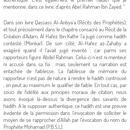
mentionne, dans ce livre, d'après Abel Rahman Ibn Zayed. "
Dans son livre Qassass Al-Anbya'a (Récits des Prophètes),
et tout précisément dans le chapitre consacré au Récit de la
Création d'Adam, Al Hafez Ibn Kathir l'a jugé comme hadith
contesté (Monkar). De son côté, Al-Hafez az-Zahaby a
exagéré quand il l'avait jugé inventé ; car parmi ses
rapporteurs figure Abdel Rahman. Celui-ci n'est ni menteur
ni accusé dans sa foi ; mais seulement sa narration est
entachée de faiblesse. La faiblesse de mémoire du
rapporteur n'est pas de nature à rendre le hadith controuvé
; on peut au maximum le qualifier de faible. En tout cas, par
souci de fidélité aux principes moraux de citation, nous
avons évoqué là-dessus la divergence des savants de
hadith. A le supposer authentique, ce hadith est une preuve
évidente de la permission dans l'invocation de solliciter le
moyen de se rapprocher d'Allah par l'évocation du nom du
Prophète Mohamad (P.B.S.L).