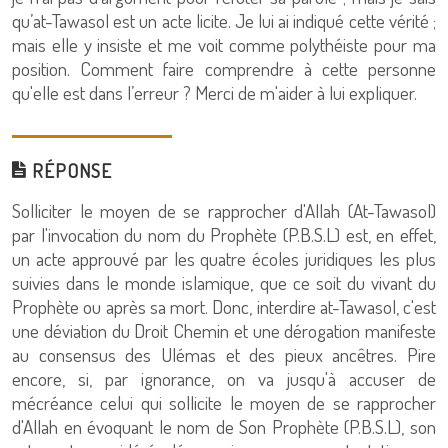
qu’at-Tawasol est un acte licite. Je lui ai indiqué cette vérité ;
mais elle y insiste et me voit comme polythéiste pour ma
position. Comment faire comprendre à cette personne
qu'elle est dans l’erreur ? Merci de m'aider à lui expliquer.
RÉPONSE
Solliciter le moyen de se rapprocher d'Allah (At-Tawasol)
par l'invocation du nom du Prophète (P.B.S.L) est, en effet,
un acte approuvé par les quatre écoles juridiques les plus
suivies dans le monde islamique, que ce soit du vivant du
Prophète ou après sa mort. Donc, interdire at-Tawasol, c'est
une déviation du Droit Chemin et une dérogation manifeste
au consensus des Ulémas et des pieux ancêtres. Pire
encore, si, par ignorance, on va jusqu'à accuser de
mécréance celui qui sollicite le moyen de se rapprocher
d'Allah en évoquant le nom de Son Prophète (P.B.S.L), son