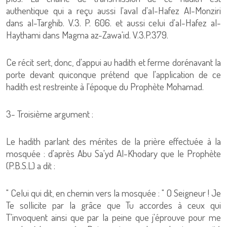
authentique qui a reçu aussi l'aval d'al-Hafez Al-Monziri
dans al-Targhib. V.3. P. 606. et aussi celui d'al-Hafez al-
Haythami dans Magma az-Zawa'id. V.3.P.379.
Ce récit sert, donc, d'appui au hadith et ferme dorénavant la
porte devant quiconque prétend que l'application de ce
hadith est restreinte à l'époque du Prophète Mohamad.
3- Troisième argument :
Le hadith parlant des mérites de la prière effectuée à la
mosquée : d'après Abu Sa'yd Al-Khodary que le Prophète
(P.B.S.L) a dit :
" Celui qui dit, en chemin vers la mosquée : " O Seigneur ! Je
Te sollicite par la grâce que Tu accordes à ceux qui
T'invoquent ainsi que par la peine que j'éprouve pour me