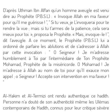
D'après Uthman Ibn Affan qu'un homme aveugle est venu
dire au Prophète (P.B.S.L) : « Invoque Allah en ma faveur
pour qu'Il me guérisse ! ", " Si tu veux, je L'invoquerai pour te
rendre la vue ; mais si tu t'armes de la patience, cela sera
mieux pour toi. », proposa le Prophète. « Mais, invoque-le ! ",
dit l'aveugle. A ce moment, le Prophète (P.B.S.L) lui a
ordonné de parfaire les ablutions et de s'adresser à Allah
par cette invocation : " O Seigneur ! Je m'adresse
humblement à Toi par l'intermédiaire de Ton Prophète
Mohamad, Prophète de la miséricorde. O Mohamad ! Je
m'adresse à Allah au nom de toi pour qu'Il exauce mon
appel ; o Seigneur ! Accepte son intervention en ma faveur !
"
Al-Hakim et Al-Termizi ont rendu authentique ce hadith.
Personne n'a douté de son authenticité même les Ulémas
contemporains de Hadith, connus pour leur critique sévère