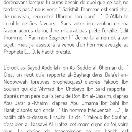
dorénavant lorsque tu auras besoin de quoi que ce soit, ne
tarderas pas à nous venir. " Satisfait, l'homme est sorti et a,
de nouveau, rencontré Uthman Ibn Hanif : " Qu'Allah te
comble de Ses faveurs ! Sans votre intervention en ma
faveur auprès de lui, il ne m'aurait pas prêté l'oreille. ", dit
l'homme. " Par mon Seigneur ! " Je ne lui ai rien dit à ton
sujet ; mais j'ai assisté à la venue d'un homme aveugle au
Prophète (…….), le hadith précité.
L'érudit as-Sayed Abdollah Ibn As-Seddiq al-Ghemari dit : "
C'est un récit qu'a rapporté al-Bayhaqi dans Dala'el an-
Nobowwah (preuves prophétiques) d'après Yakoub Ibn
Soufian qui dit: "Ahmad Ibn Chobayb Ibn Sa'id rapporte :
d'après mon père qui l'a tenu de Roh Ibn al-Qassim, d'après
Abu Jafar al-Khatmi, d'après Abu Umama Ibn Sahl Ibn
Hanif, d'après son oncle : " Un homme fréquentait ……" , le
hadith cité ci-dessus. Ensuite, il a dit : " Yakoub Ibn Soufian,
c'est bien al-Fassawi Al-Hafez, cet imam digne de foi, voire
plus. La chaîne de transmission de ce hadith est