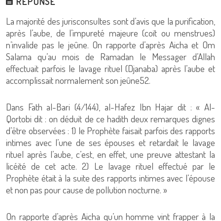
RÉPONSE
La majorité des jurisconsultes sont d’avis que la purification,
après l’aube, de l’impureté majeure (coït ou menstrues)
n’invalide pas le jeûne. On rapporte d’après Aicha et Om
Salama qu’au mois de Ramadan le Messager d’Allah
effectuait parfois le lavage rituel (Djanaba) après l’aube et
accomplissait normalement son jeûne52.
Dans Fath al-Bari (4/144), al-Hafez Ibn Hajar dit : « Al-
Qortobi dit : on déduit de ce hadith deux remarques dignes
d’être observées : 1) le Prophète faisait parfois des rapports
intimes avec l’une de ses épouses et retardait le lavage
rituel après l’aube, c’est, en effet, une preuve attestant la
licéité de cet acte. 2) Le lavage rituel effectué par le
Prophète était à la suite des rapports intimes avec l’épouse
et non pas pour cause de pollution nocturne. »
On rapporte d’après Aicha qu’un homme vint frapper à la