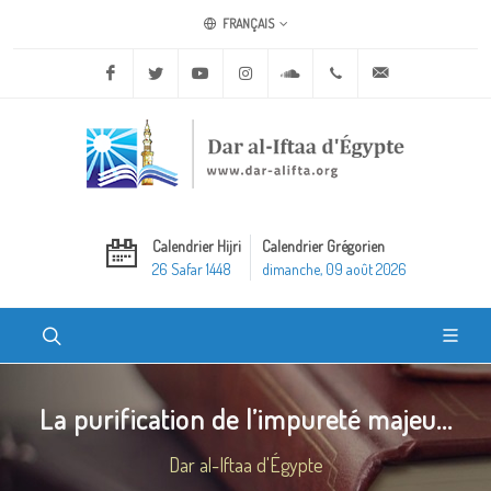
FRANÇAIS
Facebook
Twitter
Youtube
Instagram
Soundcloud
+20 2 25970400
ask@dar-alifta.o
Calendrier Hijri
Calendrier Grégorien
26 Safar 1448
dimanche, 09 août 2026
La purification de l’impureté majeu...
Dar al-Iftaa d'Égypte