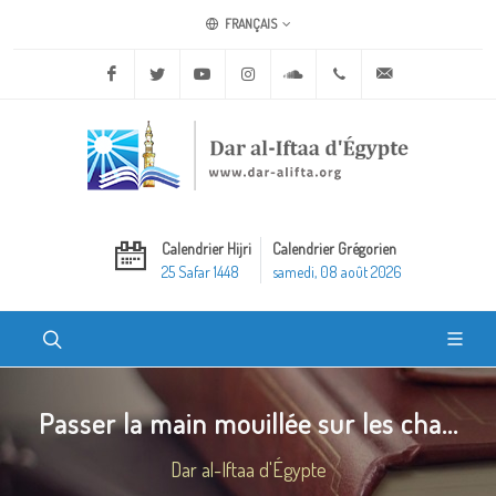
FRANÇAIS
Facebook
Twitter
Youtube
Instagram
Soundcloud
+20 2 25970400
ask@dar-alifta.o
Calendrier Hijri
Calendrier Grégorien
25 Safar 1448
samedi, 08 août 2026
Passer la main mouillée sur les cha...
Dar al-Iftaa d'Égypte