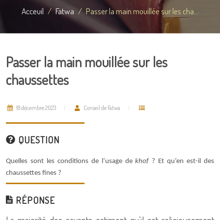
Acceuil
Fatwa
Passer la main mouillée sur les cha...
Passer la main mouillée sur les
chaussettes
18 décembre 2023
Conseil de Fatwa
QUESTION
Quelles sont les conditions de l’usage de
khof
? Et qu’en est-il des
chaussettes fines ?
RÉPONSE
La majorité des savants estiment qu’il est religieusement