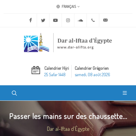
FRANÇAIS
Facebook
Twitter
Youtube
Instagram
Soundcloud
+20 2 25970400
ask@dar-alifta.o
Calendrier Hijri
Calendrier Grégorien
25 Safar 1448
samedi, 08 août 2026
Passer les mains sur des chaussette...
Dar al-Iftaa d'Égypte