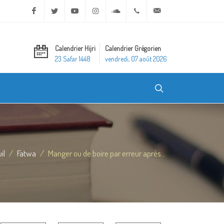
Facebook
Twitter
Youtube
Instagram
Soundcloud
+20 2 25970400
ask@dar-alifta.org
Calendrier Hijri
Calendrier Grégorien
23 Safar 1448
vendredi, 07 août 2026
il
Fatwa
Manger ou de boire par erreur après...