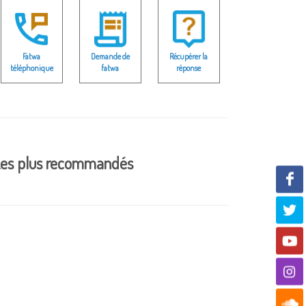
Fatwa
Demande de
Récupérer la
téléphonique
fatwa
réponse
es plus recommandés