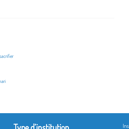
acrifier
a
mari
Type d’institution
Ins