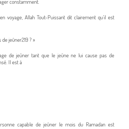
oyager constamment.
n voyage, Allah Tout-Puissant dit clairement qu’il est
s de jeûner219 ? »
age de jeûner tant que le jeûne ne lui cause pas de
é. Il est à
ersonne capable de jeûner le mois du Ramadan est