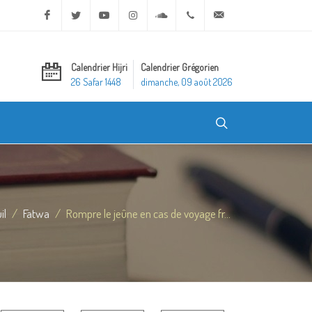
Facebook
Twitter
Youtube
Instagram
Soundcloud
+20 2 25970400
ask@dar-alifta.org
Calendrier Hijri
Calendrier Grégorien
26 Safar 1448
dimanche, 09 août 2026
il
Fatwa
Rompre le jeûne en cas de voyage fr...