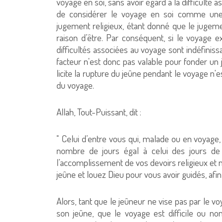
voyage en soi, sans avoir égard à la difficulté
de considérer le voyage en soi comme une ra
jugement religieux, étant donné que le jugem
raison d’être. Par conséquent, si le voyage exi
difficultés associées au voyage sont indéfiniss
facteur n'est donc pas valable pour fonder un 
licite la rupture du jeûne pendant le voyage n
du voyage.
Allah, Tout-Puissant, dit :
" Celui d’entre vous qui, malade ou en voyage,
nombre de jours égal à celui des jours de j
l’accomplissement de vos devoirs religieux et n
jeûne et louez Dieu pour vous avoir guidés, afi
Alors, tant que le jeûneur ne vise pas par le 
son jeûne, que le voyage est difficile ou no