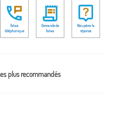
Fatwa
Demande de
Récupérer la
téléphonique
fatwa
réponse
es plus recommandés