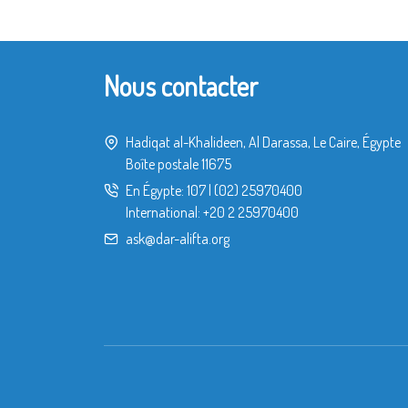
Nous contacter
Hadiqat al-Khalideen, Al Darassa, Le Caire, Égypte
Boîte postale 11675
En Égypte:
107
|
(02) 25970400
International:
+20 2 25970400
ask@dar-alifta.org