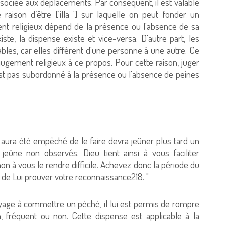
 associée aux déplacements. Par conséquent, il est valable
ison d’être [‘illa '] sur laquelle on peut fonder un
ent religieux dépend de la présence ou l'absence de sa
ste, la dispense existe et vice-versa. D'autre part, les
ables, car elles diffèrent d'une personne à une autre. Ce
jugement religieux à ce propos. Pour cette raison, juger
'est pas subordonné à la présence ou l'absence de peines
 aura été empêché de le faire devra jeûner plus tard un
eûne non observés. Dieu tient ainsi à vous faciliter
on à vous le rendre difficile. Achevez donc la période du
n de Lui prouver votre reconnaissance218. "
voyage à commettre un péché, il lui est permis de rompre
n, fréquent ou non. Cette dispense est applicable à la