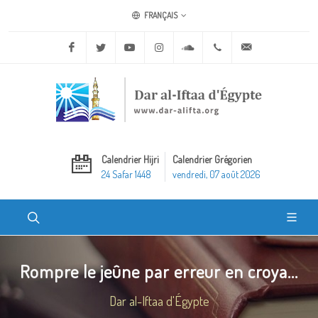
FRANÇAIS
Facebook
Twitter
Youtube
Instagram
Soundcloud
+20 2 25970400
ask@dar-alifta.o
Calendrier Hijri
Calendrier Grégorien
24 Safar 1448
vendredi, 07 août 2026
Rompre le jeûne par erreur en croya...
Dar al-Iftaa d'Égypte