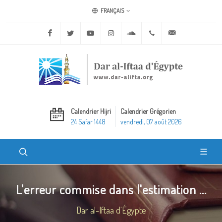
FRANÇAIS
Facebook
Twitter
Youtube
Instagram
Soundcloud
+20 2 25970400
ask@dar-alifta.o
Calendrier Hijri
Calendrier Grégorien
24 Safar 1448
vendredi, 07 août 2026
L'erreur commise dans l'estimation ...
Dar al-Iftaa d'Égypte