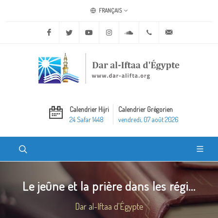
FRANÇAIS
Facebook
Twitter
Youtube
Instagram
Soundcloud
+20 2 25970400
ask@dar-alifta.o
Calendrier Hijri
Calendrier Grégorien
24 Safar 1448
vendredi, 07 août 2026
Le jeûne et la prière dans les régi...
Dar al-Iftaa d'Égypte