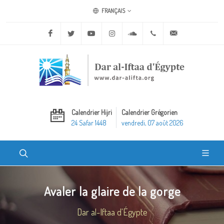
FRANÇAIS
Facebook
Twitter
Youtube
Instagram
Soundcloud
+20 2 25970400
ask@dar-alifta.o
Calendrier Hijri
Calendrier Grégorien
24 Safar 1448
vendredi, 07 août 2026
Avaler la glaire de la gorge
Dar al-Iftaa d'Égypte