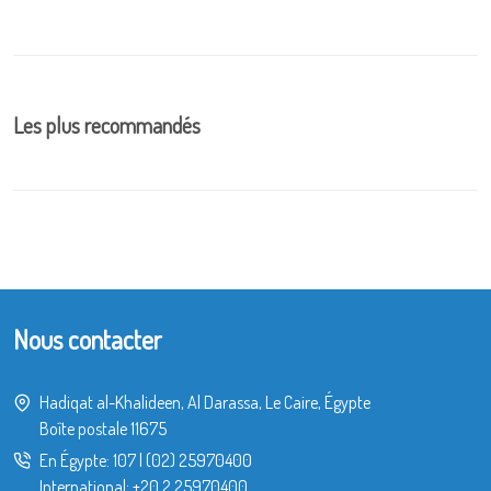
Les plus recommandés
Nous contacter
Hadiqat al-Khalideen, Al Darassa, Le Caire, Égypte
Boîte postale 11675
En Égypte:
107
|
(02) 25970400
International:
+20 2 25970400