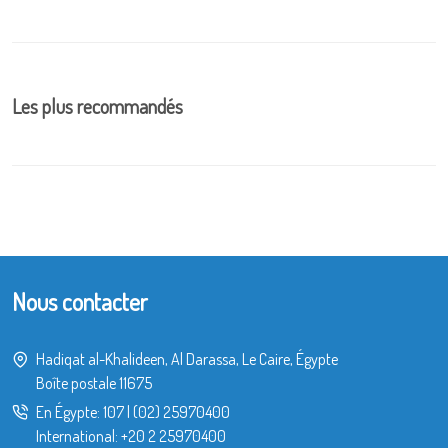
Les plus recommandés
Nous contacter
Hadiqat al-Khalideen, Al Darassa, Le Caire, Égypte
Boîte postale 11675
En Égypte:
107
|
(02) 25970400
International:
+20 2 25970400