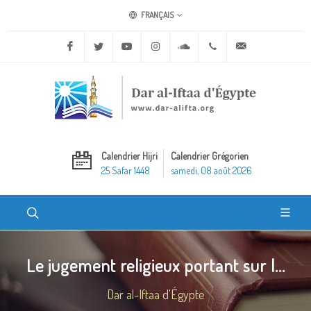
FRANÇAIS
Facebook
Twitter
Youtube
Instagram
Soundcloud
+20 2 25970400
ask@dar-alifta.o
Calendrier Hijri
Calendrier Grégorien
25 Safar 1448
samedi, 08 août 2026
Le jugement religieux portant sur l...
Dar al-Iftaa d'Égypte