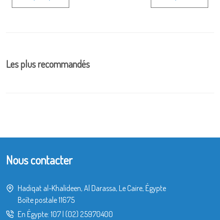
Les plus recommandés
Nous contacter
Hadiqat al-Khalideen, Al Darassa, Le Caire, Égypte
Boîte postale 11675
En Égypte:
107
|
(02) 25970400