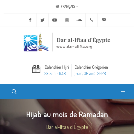
FRANÇAIS
Facebook
Twitter
Youtube
Instagram
Soundcloud
+20 2 25970400
ask@dar-alifta.o
Calendrier Hijri
Calendrier Grégorien
23 Safar 1448
jeudi, 06 août 2026
Hijab au mois de Ramadan
Dar al-Iftaa d'Égypte