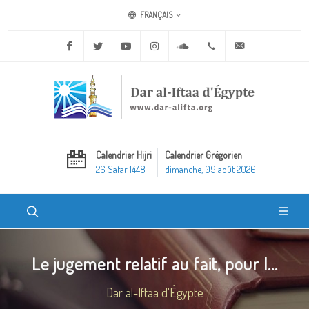
FRANÇAIS
Facebook
Twitter
Youtube
Instagram
Soundcloud
+20 2 25970400
ask@dar-alifta.o
Calendrier Hijri
Calendrier Grégorien
26 Safar 1448
dimanche, 09 août 2026
Le jugement relatif au fait, pour l...
Dar al-Iftaa d'Égypte