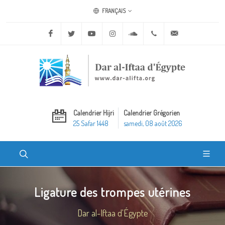
FRANÇAIS
Facebook
Twitter
Youtube
Instagram
Soundcloud
+20 2 25970400
ask@dar-alifta.o
Calendrier Hijri
Calendrier Grégorien
25 Safar 1448
samedi, 08 août 2026
Ligature des trompes utérines
Dar al-Iftaa d'Égypte