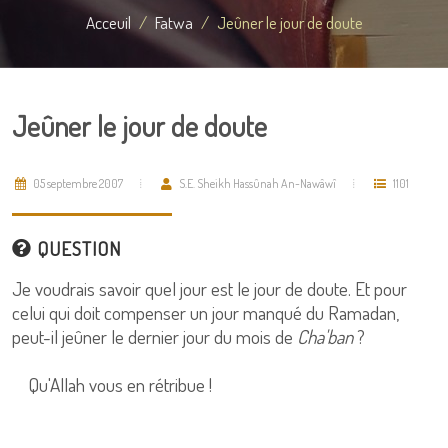
Acceuil
Fatwa
Jeûner le jour de doute
Jeûner le jour de doute
05 septembre 2007
S.E. Sheikh Hassûnah An-Nawâwî
1101
QUESTION
Je voudrais savoir quel jour est le jour de doute. Et pour
celui qui doit compenser un jour manqué du Ramadan,
peut-il jeûner le dernier jour du mois de
Cha'ban
?
Qu'Allah vous en rétribue !