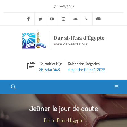
FRANÇAIS
Facebook
Twitter
Youtube
Instagram
Soundcloud
+20 2 25970400
ask@dar-alifta.o
Calendrier Hijri
Calendrier Grégorien
26 Safar 1448
dimanche, 09 août 2026
Jeûner le jour de doute
Dar al-Iftaa d'Égypte