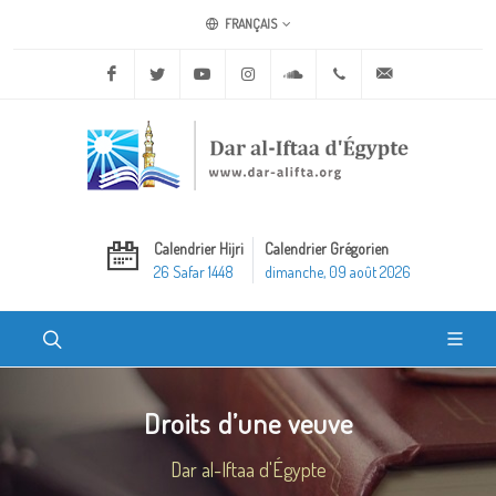
FRANÇAIS
Facebook
Twitter
Youtube
Instagram
Soundcloud
+20 2 25970400
ask@dar-alifta.o
Calendrier Hijri
Calendrier Grégorien
26 Safar 1448
dimanche, 09 août 2026
Droits d’une veuve
Dar al-Iftaa d'Égypte