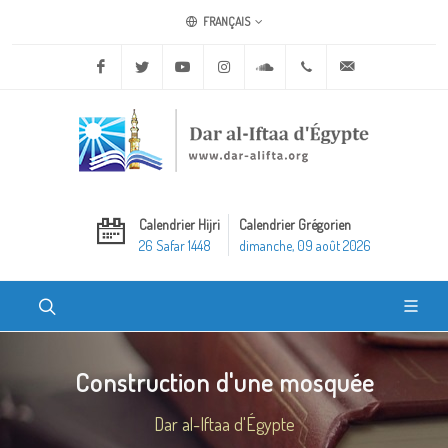
FRANÇAIS
Facebook
Twitter
Youtube
Instagram
Soundcloud
+20 2 25970400
ask@dar-alifta.o
Calendrier Hijri
Calendrier Grégorien
26 Safar 1448
dimanche, 09 août 2026
Construction d'une mosquée
Dar al-Iftaa d'Égypte