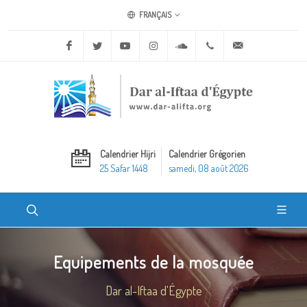
FRANÇAIS
Facebook
Twitter
Youtube
Instagram
Soundcloud
+20 2 25970400
ask@dar-alifta.o
Calendrier Hijri
Calendrier Grégorien
25 Safar 1448
samedi, 08 août 2026
Equipements de la mosquée
Dar al-Iftaa d'Égypte