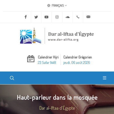
FRANÇAIS
Facebook
Twitter
Youtube
Instagram
Soundcloud
+20 2 25970400
ask@dar-alifta.o
Calendrier Hijri
Calendrier Grégorien
23 Safar 1448
jeudi, 06 août 2026
Haut-parleur dans la mosquée
Dar al-Iftaa d'Égypte