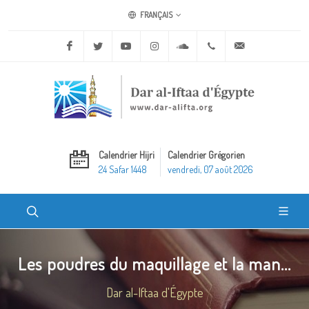
FRANÇAIS
Facebook
Twitter
Youtube
Instagram
Soundcloud
+20 2 25970400
ask@dar-alifta.o
Calendrier Hijri
Calendrier Grégorien
24 Safar 1448
vendredi, 07 août 2026
Les poudres du maquillage et la man...
Dar al-Iftaa d'Égypte