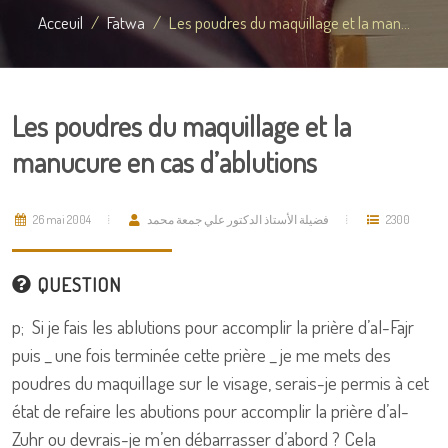
Acceuil
Fatwa
Les poudres du maquillage et la man...
Les poudres du maquillage et la
manucure en cas d’ablutions
26 mai 2004
فضيلة الأستاذ الدكتور علي جمعة محمد
2300
QUESTION
p; Si je fais les ablutions pour accomplir la prière d’al-Fajr
puis _ une fois terminée cette prière _ je me mets des
poudres du maquillage sur le visage, serais-je permis à cet
état de refaire les abutions pour accomplir la prière d’al-
Zuhr ou devrais-je m’en débarrasser d’abord ? Cela