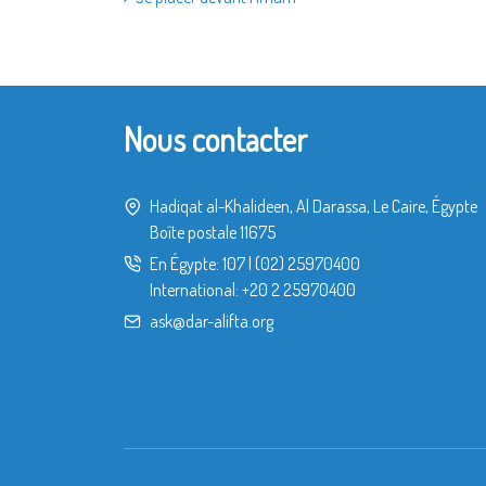
Nous contacter
Hadiqat al-Khalideen, Al Darassa, Le Caire, Égypte
Boîte postale 11675
En Égypte:
107
|
(02) 25970400
International:
+20 2 25970400
ask@dar-alifta.org