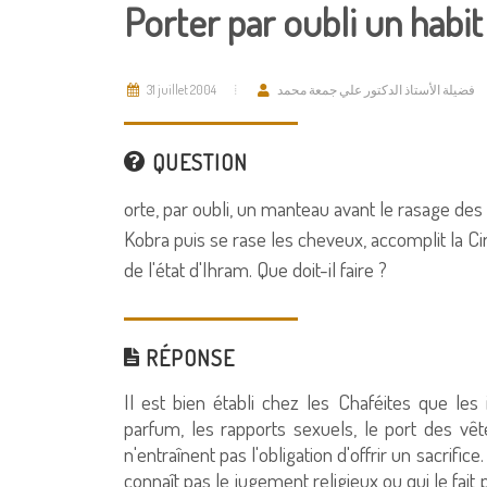
Porter par oubli un habi
31 juillet 2004
فضيلة الأستاذ الدكتور علي جمعة محمد
QUESTION
orte, par oubli, un manteau avant le rasage des
Kobra puis se rase les cheveux, accomplit la C
de l'état d'Ihram. Que doit-il faire ?
RÉPONSE
Il est bien établi chez les Chaféites que le
parfum, les rapports sexuels, le port des vêt
n'entraînent pas l'obligation d'offrir un sacrifi
connaît pas le jugement religieux ou qui le fai