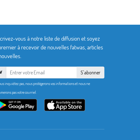
crivez-vous à notre liste de diffusion et soyez
premier à recevoir de nouvelles fatwas, articles
nouvelles.
S'abonner
ous inquiétez pas, nous protégerons vos informations et nous ne
merons pas votre courriel.