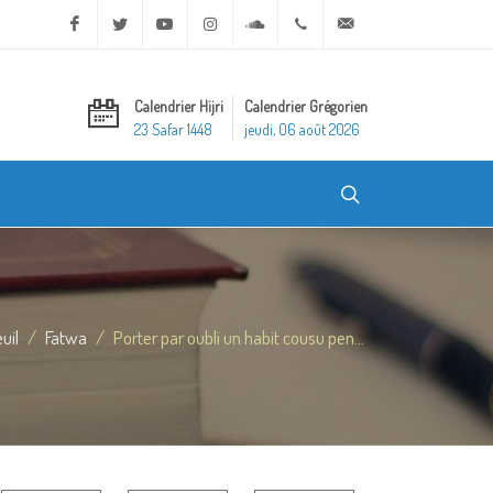
Facebook
Twitter
Youtube
Instagram
Soundcloud
+20 2 25970400
ask@dar-alifta.org
Calendrier Hijri
Calendrier Grégorien
23 Safar 1448
jeudi, 06 août 2026
uil
Fatwa
Porter par oubli un habit cousu pen...