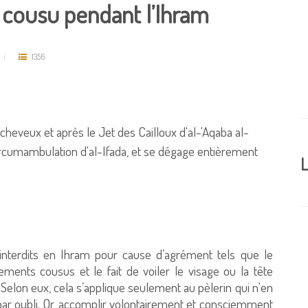
t cousu pendant l’Ihram
1356
 cheveux et après le Jet des Cailloux d'al-'Aqaba al-
ircumambulation d'al-Ifada, et se dégage entièrement
L
s interdits en Ihram pour cause d’agrément tels que le
ements cousus et le fait de voiler le visage ou la tête
ce. Selon eux, cela s’applique seulement au pèlerin qui n'en
t par oubli. Or, accomplir volontairement et consciemment