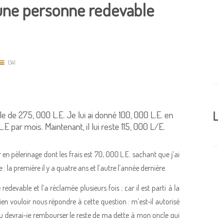
 une personne redevable
1341
 de 275, 000 L.E. Je lui ai donné 100, 000 L.E. en
L
.E par mois. Maintenant, il lui reste 115, 000 L/E.
en pèlerinage dont les frais est 70, 000 L.E. sachant que j’ai
: la première il y a quatre ans et l’autre l’année dernière.
devable et l’a réclamée plusieurs fois ; car il est parti à la
bien vouloir nous répondre à cette question : m’est-il autorisé
 devrai-je rembourser le reste de ma dette à mon oncle qui