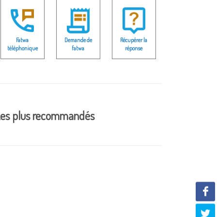
Fatwa
Demande de
Récupérer la
téléphonique
fatwa
réponse
es plus recommandés