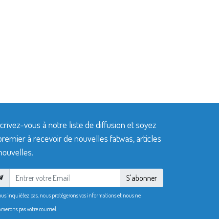
crivez-vous à notre liste de diffusion et soyez
premier à recevoir de nouvelles fatwas, articles
nouvelles.
S'abonner
ous inquiétez pas, nous protégerons vos informations et nous ne
merons pas votre courriel.