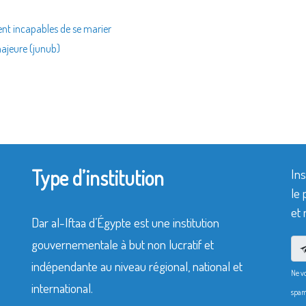
ent incapables de se marier
majeure (junub)
a
Type d’institution
Ins
le 
et 
Dar al-Iftaa d’Égypte est une institution
gouvernementale à but non lucratif et
indépendante au niveau régional, national et
Ne v
international.
spam