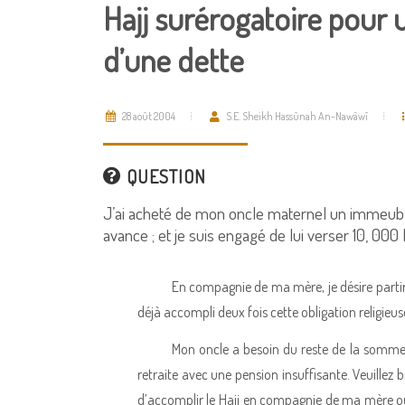
Hajj surérogatoire pour
d’une dette
28 août 2004
S.E. Sheikh Hassûnah An-Nawâwî
QUESTION
J’ai acheté de mon oncle maternel un immeuble
avance ; et je suis engagé de lui verser 10, 000 L
En compagnie de ma mère, je désire partir 
déjà accompli deux fois cette obligation religieuse 
Mon oncle a besoin du reste de la somme re
retraite avec une pension insuffisante. Veuillez 
d’accomplir le Hajj en compagnie de ma mère ou