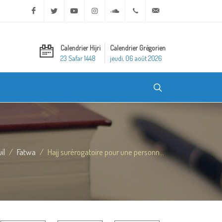
Facebook
Twitter
Youtube
Instagram
Soundcloud
+20 2 25970400
ask@dar-alifta.org
Calendrier Hijri
Calendrier Grégorien
23 Safar 1448
jeudi, 06 août 2026
il
Fatwa
Hajj surérogatoire pour une personn...