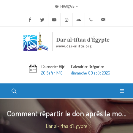
FRANÇAIS
Facebook
Twitter
Youtube
Instagram
Soundcloud
+20 2 25970400
ask@dar-alifta.o
Calendrier Hijri
Calendrier Grégorien
26 Safar 1448
dimanche, 09 août 2026
Comment répartir le don après la mo...
Dar al-Iftaa d'Égypte