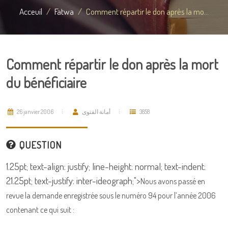
Acceuil
Fatwa
Comment répartir le don après la mo...
Comment répartir le don après la mort
du bénéficiaire
26 janvier 2006
أمانة الفتوى
3858
QUESTION
1.25pt; text-align: justify; line-height: normal; text-indent:
21.25pt; text-justify: inter-ideograph;">
Nous avons passé en
revue la demande enregistrée sous le numéro 94 pour l’année 2006
contenant ce qui suit :