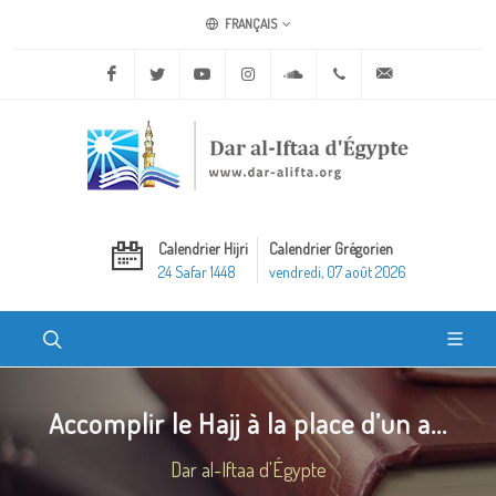
FRANÇAIS
Facebook
Twitter
Youtube
Instagram
Soundcloud
+20 2 25970400
ask@dar-alifta.o
Calendrier Hijri
Calendrier Grégorien
24 Safar 1448
vendredi, 07 août 2026
Accomplir le Hajj à la place d’un a...
Dar al-Iftaa d'Égypte