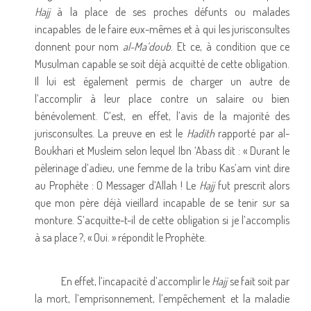
Hajj
à la place de ses proches défunts ou malades
incapables de le faire eux-mêmes et à qui les jurisconsultes
donnent pour nom
al-Ma’doub
. Et ce, à condition que ce
Musulman capable se soit déjà acquitté de cette obligation.
Il lui est également permis de charger un autre de
l’accomplir à leur place contre un salaire ou bien
bénévolement. C’est, en effet, l’avis de la majorité des
jurisconsultes. La preuve en est le
Hadith
rapporté par al-
Boukhari et Musleim selon lequel Ibn ‘Abass dit : « Durant le
pèlerinage d’adieu, une femme de la tribu Kas’am vint dire
au Prophète : O Messager d’Allah ! Le
Hajj
fut prescrit alors
que mon père déjà vieillard incapable de se tenir sur sa
monture. S’acquitte-t-il de cette obligation si je l’accomplis
à sa place ?, « Oui. » répondit le Prophète.
En effet, l’incapacité d’accomplir le
Hajj
se fait soit par
la mort, l’emprisonnement, l’empêchement et la maladie