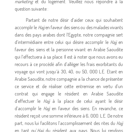
marketing
et du logement. Veuillez nous répondre à la
question suivante :
Partant de notre désir d’aider ceux qui souhaitent
accomplir le
Hajj
en faveur des siens ou des malades vivants
dans des pays arabes dont l’Egypte, notre compagnie sert
d’intermédiaire entre celui qui désire accomplir le
Hajj
en
faveur des siens et la personne vivant en Arabie Saoudite
qui l’effectuera à sa place. Il est à noter que nous avons eu
recours à ce procédé afin d’alléger les frais exorbitants du
voyage qui vont jusqu’à 30, 40, ou 50, 000 L.E. Etant en
Arabie Saoudite, notre compagnie a la chance de présenter
ce service et de réaliser cette entremise en vertu d’un
contrat qui engage le résident en Arabie Saoudite
d’effectuer le
Hajj
à la place de celui ayant le désir
d’accomplir le
Hajj
en faveur des siens. En revanche, ce
résident reçoit une somme inférieure à 6, 000. L.E. De notre
part, nous lui facilitons l’accomplissement des rites du
Hajj
en tant qu’
Hajj
du résident aux pays. Nous lui rendons