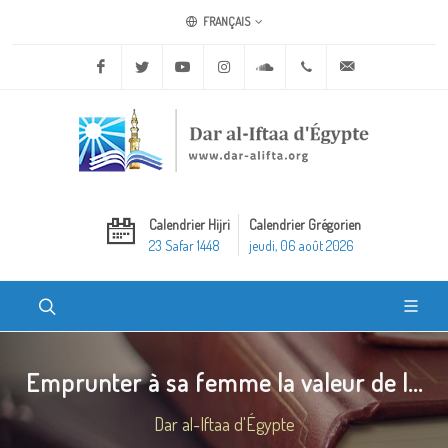
FRANÇAIS
Facebook
Twitter
Youtube
Instagram
Soundcloud
+20 2 25970400
ask@dar-alifta.o
Calendrier Hijri
Calendrier Grégorien
23 Safar 1448
jeudi, 06 août 2026
Emprunter à sa femme la valeur de l...
Dar al-Iftaa d'Égypte