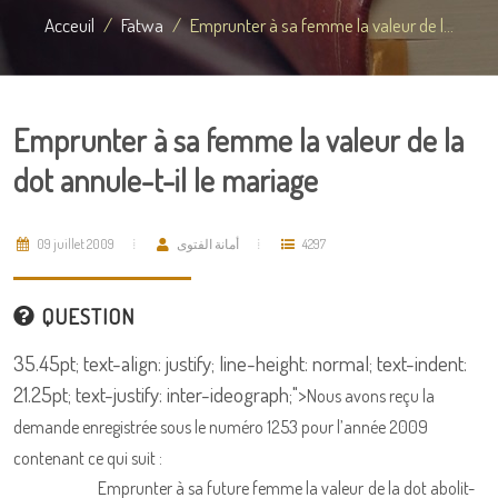
Acceuil
Fatwa
Emprunter à sa femme la valeur de l...
Emprunter à sa femme la valeur de la
dot annule-t-il le mariage
09 juillet 2009
أمانة الفتوى
4297
QUESTION
35.45pt; text-align: justify; line-height: normal; text-indent:
21.25pt; text-justify: inter-ideograph;">
Nous avons reçu la
demande enregistrée sous le numéro 1253 pour l’année 2009
contenant ce qui suit :
Emprunter à sa future femme la valeur de la dot abolit-