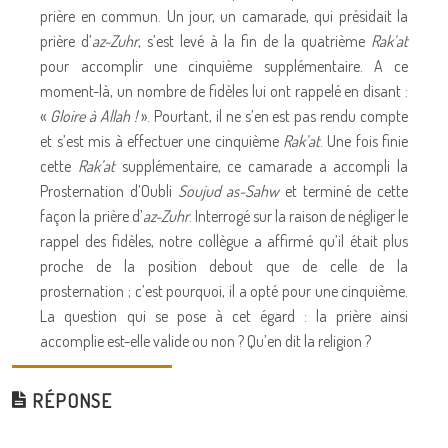
prière en commun. Un jour, un camarade, qui présidait la
prière d’
az-Zuhr
, s’est levé à la fin de la quatrième
Rak’at
pour accomplir une cinquième supplémentaire. A ce
moment-là, un nombre de fidèles lui ont rappelé en disant :
«
Gloire à Allah !
». Pourtant, il ne s’en est pas rendu compte
et s’est mis à effectuer une cinquième
Rak’at
. Une fois finie
cette
Rak’at
supplémentaire, ce camarade a accompli la
Prosternation d’Oubli
Soujud as-Sahw
et terminé de cette
façon la prière d’
az-Zuhr
. Interrogé sur la raison de négliger le
rappel des fidèles, notre collègue a affirmé qu’il était plus
proche de la position debout que de celle de la
prosternation ; c’est pourquoi, il a opté pour une cinquième.
La question qui se pose à cet égard : la prière ainsi
accomplie est-elle valide ou non ? Qu’en dit la religion ?
RÉPONSE