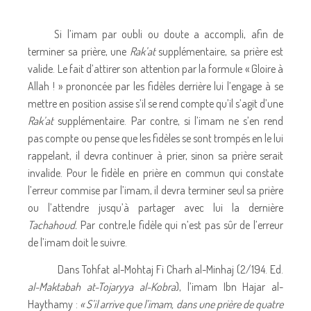
Si l’imam par oubli ou doute a accompli, afin de
terminer sa prière, une
Rak’at
supplémentaire, sa prière est
valide. Le fait d’attirer son attention par la formule « Gloire à
Allah ! » prononcée par les fidèles derrière lui l’engage à se
mettre en position assise s’il se rend compte qu’il s’agit d’une
Rak’at
supplémentaire. Par contre, si l’imam ne s’en rend
pas compte ou pense que les fidèles se sont trompés en le lui
rappelant, il devra continuer à prier, sinon sa prière serait
invalide. Pour le fidèle en prière en commun qui constate
l’erreur commise par l’imam, il devra terminer seul sa prière
ou l’attendre jusqu’à partager avec lui la dernière
Tachahoud.
Par contre,le fidèle qui n’est pas sûr de l’erreur
de l’imam doit le suivre.
Dans Tohfat al-Mohtaj Fi Charh al-Minhaj (2/194.
Ed.
al-Maktabah at-Tojaryya al-Kobra
), l’imam Ibn Hajar al-
Haythamy :
« S’il arrive que l’imam, dans une prière de quatre