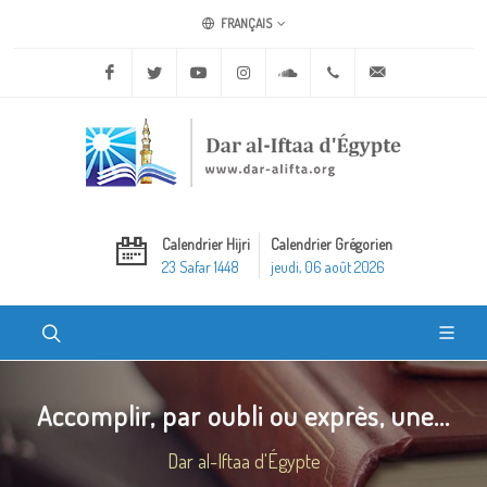
FRANÇAIS
Facebook
Twitter
Youtube
Instagram
Soundcloud
+20 2 25970400
ask@dar-alifta.o
Calendrier Hijri
Calendrier Grégorien
23 Safar 1448
jeudi, 06 août 2026
Accomplir, par oubli ou exprès, une...
Dar al-Iftaa d'Égypte