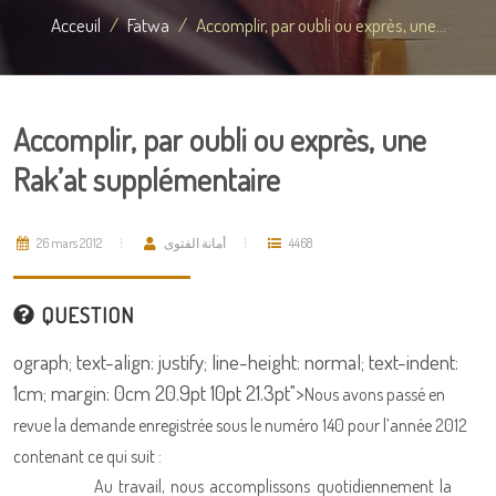
Acceuil
Fatwa
Accomplir, par oubli ou exprès, une...
Accomplir, par oubli ou exprès, une
Rak’at supplémentaire
26 mars 2012
أمانة الفتوى
4468
QUESTION
ograph; text-align: justify; line-height: normal; text-indent:
1cm; margin: 0cm 20.9pt 10pt 21.3pt">
Nous avons passé en
revue la demande enregistrée sous le numéro 140 pour l’année 2012
contenant ce qui suit :
Au travail, nous accomplissons quotidiennement la