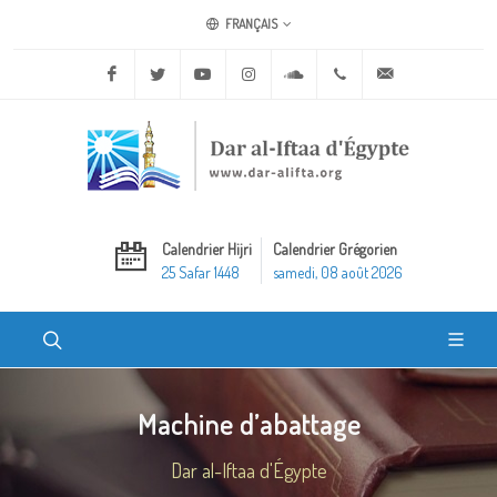
FRANÇAIS
Facebook
Twitter
Youtube
Instagram
Soundcloud
+20 2 25970400
ask@dar-alifta.o
Calendrier Hijri
Calendrier Grégorien
25 Safar 1448
samedi, 08 août 2026
Machine d’abattage
Dar al-Iftaa d'Égypte