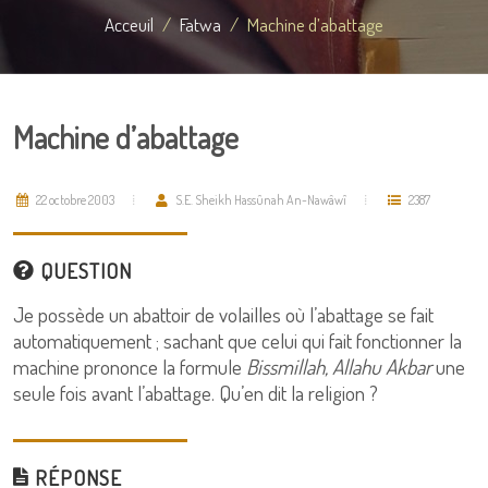
Acceuil
Fatwa
Machine d’abattage
Machine d’abattage
22 octobre 2003
S.E. Sheikh Hassûnah An-Nawâwî
2387
QUESTION
Je possède un abattoir de volailles où l’abattage se fait
automatiquement ; sachant que celui qui fait fonctionner la
machine prononce la formule
Bissmillah, Allahu Akbar
une
seule fois avant l’abattage. Qu’en dit la religion ?
RÉPONSE