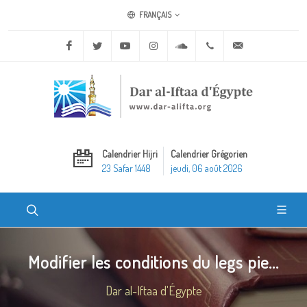
FRANÇAIS
Facebook
Twitter
Youtube
Instagram
Soundcloud
+20 2 25970400
ask@dar-alifta.o
Calendrier Hijri
Calendrier Grégorien
23 Safar 1448
jeudi, 06 août 2026
Modifier les conditions du legs pie...
Dar al-Iftaa d'Égypte