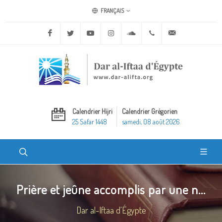
FRANÇAIS
Facebook
Twitter
Youtube
Instagram
Soundcloud
+20 2 25970400
ask@dar-alifta.o
Calendrier Hijri
Calendrier Grégorien
25 Safar 1448
samedi, 08 août 2026
Prière et jeûne accomplis par une n...
Dar al-Iftaa d'Égypte