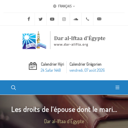
FRANÇAIS
Facebook
Twitter
Youtube
Instagram
Soundcloud
+20 2 25970400
ask@dar-alifta.o
Calendrier Hijri
Calendrier Grégorien
24 Safar 1448
vendredi, 07 août 2026
Les droits de l’épouse dont le mari...
Dar al-Iftaa d'Égypte