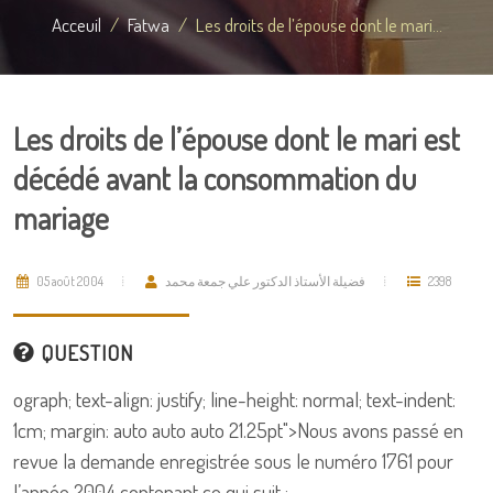
Acceuil
Fatwa
Les droits de l’épouse dont le mari...
Les droits de l’épouse dont le mari est
décédé avant la consommation du
mariage
05 août 2004
فضيلة الأستاذ الدكتور علي جمعة محمد
2398
QUESTION
ograph; text-align: justify; line-height: normal; text-indent:
1cm; margin: auto auto auto 21.25pt">
Nous avons passé en
revue la demande enregistrée sous le numéro 1761 pour
l’année 2004 contenant ce qui suit :