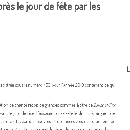
rès le jour de fête par les
L
gistrée sous le numéro 456 pour l’année 2010 contenant ce qui
tion de charité reçoit de grandes sommes à titre de
Zakat al-Fitr
nt le jour de fête. L’association a-t-elle le droit d’épargner une
 tard en faveur des pauvres et des nécessiteux tout au long de
teurs ? A-t-elle également le droit de verser une partie de ces