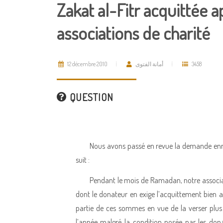
Zakat al-Fitr acquittée ap
associations de charité
12 décembre 2010
أمانة الفتوى
3458
QUESTION
Nous avons passé en revue la demande enre
suit :
Pendant le mois de Ramadan, notre associa
dont le donateur en exige l’acquittement bien ava
partie de ces sommes en vue de la verser plus
l’année malgré la condition posée par les dona