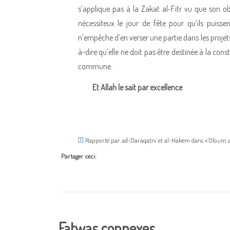
s’applique pas à la Zakat al-Fitr vu que son obje
nécessiteux le jour de fête pour qu’ils puisse
n’empêche d’en verser une partie dans les projets
à-dire qu’elle ne doit pas être destinée à la con
commune.
Et Allah le sait par excellence
[1]
Rapporté par ad-Daraqatni et al-Hakem dans «‘Oloum al
Partager ceci:
Fatwas connexes