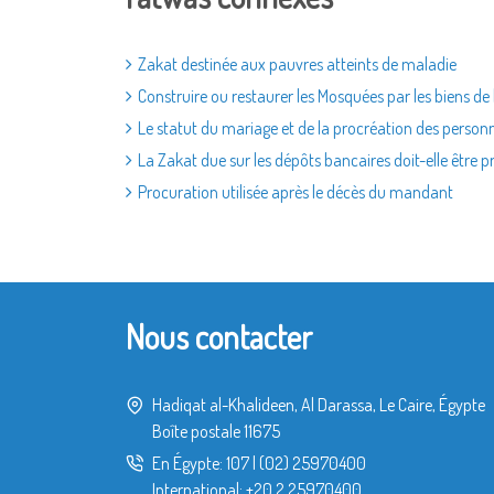
Zakat destinée aux pauvres atteints de maladie
Construire ou restaurer les Mosquées par les biens de
Le statut du mariage et de la procréation des person
La Zakat due sur les dépôts bancaires doit-elle être p
Procuration utilisée après le décès du mandant
Nous contacter
Hadiqat al-Khalideen, Al Darassa, Le Caire, Égypte
Boîte postale 11675
En Égypte:
107
|
(02) 25970400
International:
+20 2 25970400