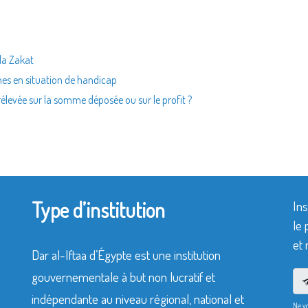
 la Zakat
nes en situation de handicap
rélevée sur la somme déposée ou sur le profit ?
Type d’institution
Ins
le 
et 
Dar al-Iftaa d’Égypte est une institution
gouvernementale à but non lucratif et
indépendante au niveau régional, national et
Ne v