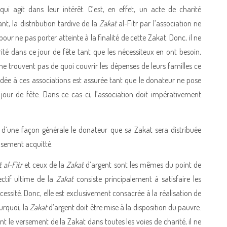
ui agit dans leur intérêt. C’est, en effet, un acte de charité
, la distribution tardive de la
Zakat
al-Fitr par l’association ne
pour ne pas porter atteinte à la finalité de cette Zakat. Donc, il ne
rité dans ce jour de fête tant que les nécessiteux en ont besoin,
e trouvent pas de quoi couvrir les dépenses de leurs familles ce
cordée à ces associations est assurée tant que le donateur ne pose
our de fête. Dans ce cas-ci, l’association doit impérativement
r d’une façon générale le donateur que sa Zakat sera distribuée
eusement acquitté.
t
al-Fitr
et ceux de la
Zakat
d’argent sont les mêmes du point de
ectif ultime de la
Zakat
consiste principalement à satisfaire les
essité. Donc, elle est exclusivement consacrée à la réalisation de
urquoi, la
Zakat
d’argent doit être mise à la disposition du pauvre.
ant le versement de la Zakat dans toutes les voies de charité, il ne