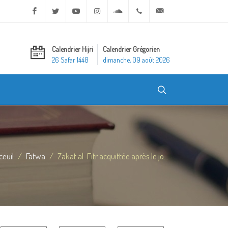
Facebook
Twitter
Youtube
Instagram
Soundcloud
+20 2 25970400
ask@dar-alifta.org
Calendrier Hijri
Calendrier Grégorien
26 Safar 1448
dimanche, 09 août 2026
ceuil
Fatwa
Zakat al-Fitr acquittée après le jo...