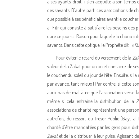
à ses ayants-droit, il s’en acquitte à son temps 
des savants. D’autre part, ces associations de ch
que possible à ses bénéficiaires avant le coucher du
al-Fitr qui consiste à satisfaire les besoins des
dure ce jour-ci. Raison pour laquelle la charia in
savants. Dans cette optique, le Prophète dit :
« Fa
Pour éviter le retard du versement de la
Zak
valeur de la Zakat pour un an et consacre, de se
le coucher du soleil du jour de fête. Ensuite, si
par avance, tant mieux ! Par contre, si cette so
aura pas de mal à ce que l’association verse l
même si cela entraine la distribution de la
Z
associations de charité représentent une perso
autrefois, du ressort du Trésor Public (Bayt a
charité d’être mandatées par les gens pour dist
Zakat
et de la distribuer à leur guise. Agissant 