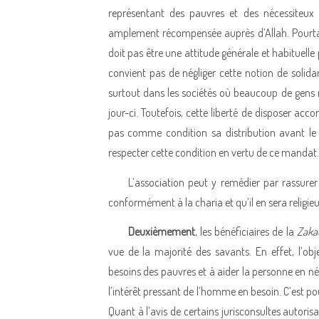
représentant des pauvres et des nécessiteux q
amplement récompensée auprès d’Allah. Pourtant
doit pas être une attitude générale et habituelle 
convient pas de négliger cette notion de solida
surtout dans les sociétés où beaucoup de gens n
jour-ci. Toutefois, cette liberté de disposer ac
pas comme condition sa distribution avant le j
respecter cette condition en vertu de ce mandat.
L’association peut y remédier par rassure
conformément à la charia et qu’il en sera religi
Deuxièmement
, les bénéficiaires de la
Zaka
vue de la majorité des savants. En effet, l’obj
besoins des pauvres et à aider la personne en néc
l’intérêt pressant de l’homme en besoin. C’est po
Quant à l’avis de certains jurisconsultes autoris