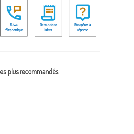
Fatwa
Demande de
Récupérer la
téléphonique
fatwa
réponse
es plus recommandés