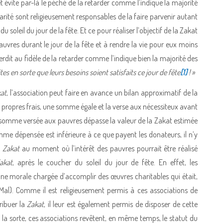
et évite par-là le péché de la retarder comme l’indique la majorité
arité sont religieusement responsables de la faire parvenir autant
 soleil du jour de la fête. Et ce pour réaliser l’objectif de la Zakat
 pauvres durant le jour de la fête et à rendre la vie pour eux moins
terdit au fidèle de la retarder comme l’indique bien la majorité des
ites en sorte que leurs besoins soient satisfaits ce jour de fête
[1]
! »
at
, l’association peut faire en avance un bilan approximatif de la
s propres frais, une somme égale et la verse aux nécessiteux avant
 la somme versée aux pauvres dépasse la valeur de la Zakat estimée
mme dépensée est inférieure à ce que payent les donateurs, il n’y
a
Zakat
au moment où l’intérêt des pauvres pourrait être réalisé
akat
, après le coucher du soleil du jour de fête. En effet, les
nne morale chargée d’accomplir des œuvres charitables qui était,
l-Mal). Comme il est religieusement permis à ces associations de
ribuer la
Zakat
, il leur est également permis de disposer de cette
de la sorte, ces associations revêtent, en même temps, le statut du