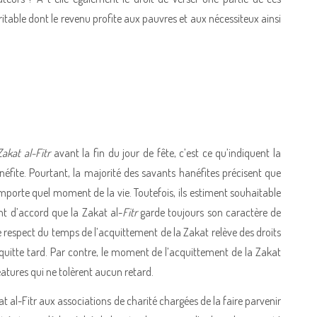
table dont le revenu profite aux pauvres et aux nécessiteux ainsi
Zakat al-Fitr
avant la fin du jour de fête, c’est ce qu’indiquent la
néfite. Pourtant, la majorité des savants hanéfites précisent que
mporte quel moment de la vie. Toutefois, ils estiment souhaitable
ent d’accord que la Zakat al-
Fitr
garde toujours son caractère de
le respect du temps de l’acquittement de la Zakat relève des droits
acquitte tard. Par contre, le moment de l’acquittement de la Zakat
éatures qui ne tolèrent aucun retard.
akat al-Fitr aux associations de charité chargées de la faire parvenir